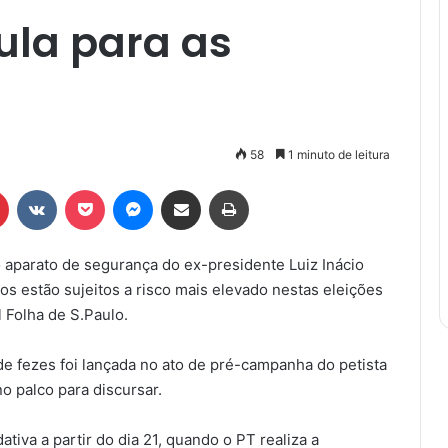
ula para as
58
1 minuto de leitura
r
Pinterest
VK
Pocket
Messenger
Compartilhar via e-mail
Imprimir
 o aparato de segurança do ex-presidente Luiz Inácio
tos estão sujeitos a risco mais elevado nestas eleições
 Folha de S.Paulo.
de fezes foi lançada no ato de pré-campanha do petista
no palco para discursar.
ativa a partir do dia 21, quando o PT realiza a