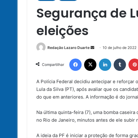
Segurança de L
eleições
Mande
Redação Lazaro Duarte
10 de julho de 2022
um
Facebook
X
Linkedin
Tumbl
e-
Compartilhar
mail
A Polícia Federal decidiu antecipar e reforçar
Lula da Silva (PT), após avaliar que os candida
do que em anteriores. A informação é do jornal
Na última quinta-feira (7), uma bomba caseira 
no Rio de Janeiro, minutos antes de ele subir 
A ideia da PF é iniciar a proteção de forma grad