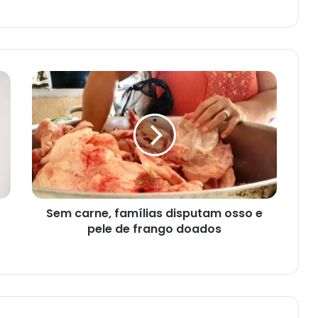
Sem
carne,
famílias
disputam
osso
e
pele
de
frango
Sem carne, famílias disputam osso e
doados
pele de frango doados