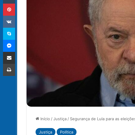
Pinterest
VK
Skype
Messenger
Compartilhar via e-mail
Imprimir
Início
/
Justiça
/
Segurança de Lula para as eleiçõe
Justiça
Política