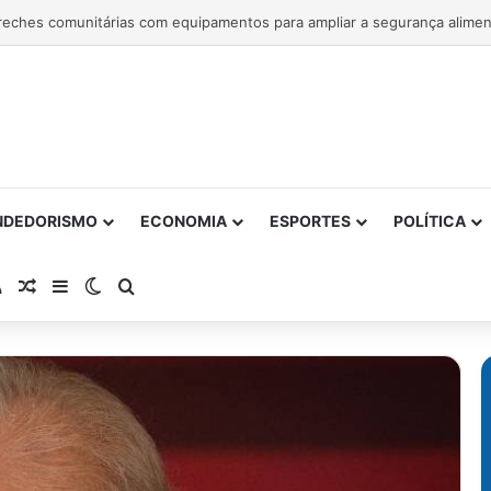
NDEDORISMO
ECONOMIA
ESPORTES
POLÍTICA
atsApp
RSS
Artigo Aleatório
Barra Lateral
Switch skin
Procurar por