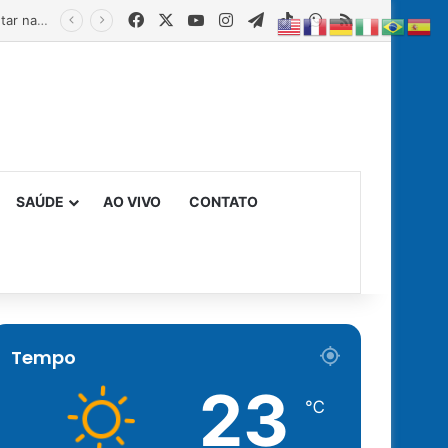
Facebook
X
YouTube
Instagram
Telegram
TikTok
WhatsApp
RSS
Estado fortalece creches comunitárias com equipamentos para ampliar a segurança alimentar na primeira infância
SAÚDE
AO VIVO
CONTATO
Tempo
23
℃