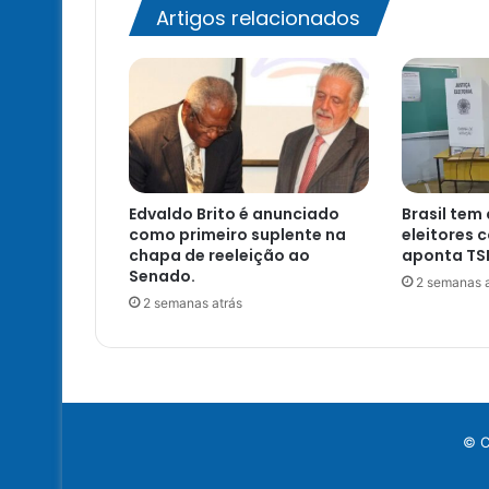
Artigos relacionados
Edvaldo Brito é anunciado
Brasil tem
como primeiro suplente na
eleitores 
chapa de reeleição ao
aponta TS
Senado.
2 semanas a
2 semanas atrás
© C