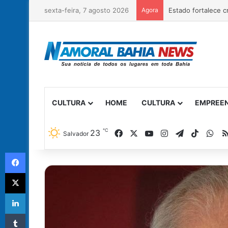
sexta-feira, 7 agosto 2026
Agora
CULTURA
HOME
CULTURA
EMPREE
℃
Facebook
X
YouTube
Instagram
Telegram
TikTok
Wh
23
Salvador
Facebook
X
Linkedin
Tumblr