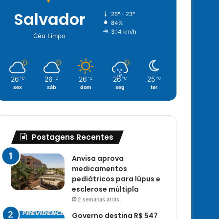
Salvador
26º - 23º
84%
3.14 km/h
Céu Limpo
26
26
26
26
25
℃
℃
℃
℃
℃
sex
sáb
dom
seg
ter
Postagens Recentes
Anvisa aprova
medicamentos
pediátricos para lúpus e
esclerose múltipla
2 semanas atrás
Governo destina R$ 547