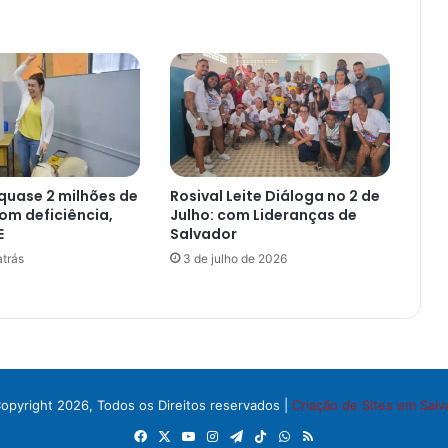
 quase 2 milhões de
Rosival Leite Diáloga no 2 de
com deficiência,
Julho: com Lideranças de
E
Salvador
trás
3 de julho de 2026
opyright 2026, Todos os Direitos reservados |
Criação de Sites em Salv
Facebook
X
YouTube
Instagram
Telegram
TikTok
WhatsApp
RSS