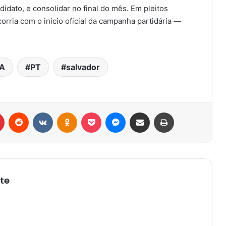
idato, e consolidar no final do mês. Em pleitos
orria com o início oficial da campanha partidária —
A
PT
salvador
r
Pinterest
Reddit
VK
OK
Pocket
Messenger
Compartilhar via e-mail
Imprimir
te