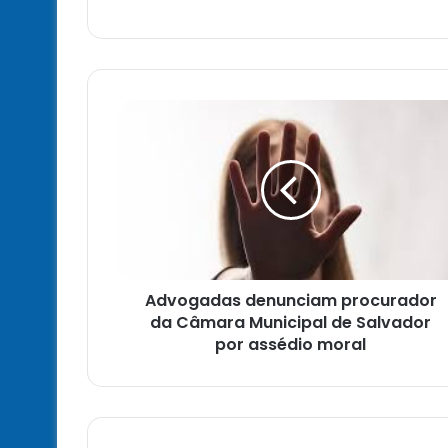
Advogadas
denunciam
procurador
da
Câmara
Municipal
de
Salvador
por
Advogadas denunciam procurador
assédio
moral
da Câmara Municipal de Salvador
por assédio moral