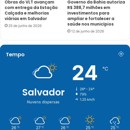
Obras do VLT avançam
Governo da Bahia autoriza
com entrega da Estação
R$ 388,7 milhões em
Calçada e melhorias
investimentos para
viárias em Salvador
ampliar e fortalecer a
saúde nos municípios
25 de junho de 2026
12 de junho de 2026
Tempo
24
℃
Salvador
26º - 24º
79%
1.25 km/h
Nuvens dispersas
26
27
26
25
25
℃
℃
℃
℃
℃