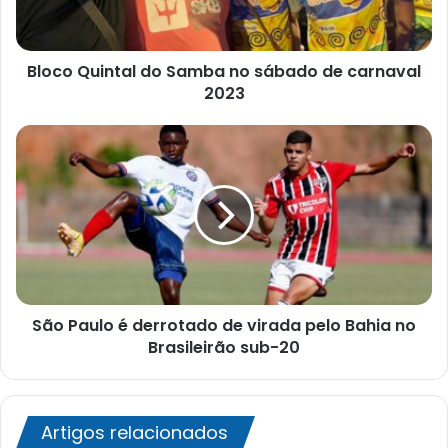
de
carnaval
2023
Bloco Quintal do Samba no sábado de carnaval
2023
São
Paulo
é
derrotado
de
virada
pelo
Bahia
no
São Paulo é derrotado de virada pelo Bahia no
Brasileirão
sub-
Brasileirão sub-20
20
Artigos relacionados