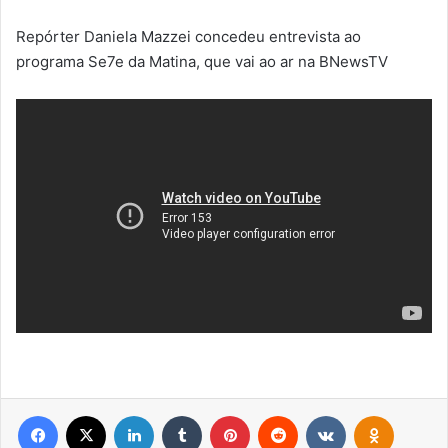
Repórter Daniela Mazzei concedeu entrevista ao
programa Se7e da Matina, que vai ao ar na BNewsTV
Facebook
X
Linkedin
Tumblr
Pinterest
Reddit
VK
OK