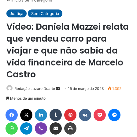
Justiça
Sem Categoria
Vídeo: Daniela Mazzei relata
que vendeu carro para
viajar e que não sabia da
vida financeira de Marcelo
Castro
Mande
Redação Lazaro Duarte
15 de março de 2023
1.392
um
Menos de um minuto
e-
Facebook
X
Linkedin
Tumblr
Pinterest
VK
Pocket
Messen
mail
WhatsApp
Telegram
Viber
Compartilhar via e-mail
Imprimir