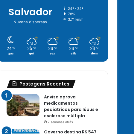
Salvador
24º - 24º
78%
3.71 km/h
Nuvens dispersas
24
25
26
26
26
℃
℃
℃
℃
℃
qua
qui
sex
sáb
dom
Postagens Recentes
Anvisa aprova
medicamentos
pediátricos para lúpus e
esclerose múltipla
2 semanas atrás
Governo destina R$ 547