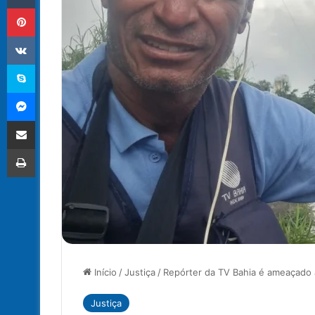
Pinterest
VK
Skype
Messenger
Compartilhar via e-mail
Imprimir
Início
/
Justiça
/
Repórter da TV Bahia é ameaçado a
Justiça