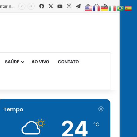
Facebook
X
YouTube
Instagram
Telegram
TikTok
WhatsApp
RSS
Estado fortalece creches comunitárias com equipamentos para ampliar a segurança alimentar na primeira infância
SAÚDE
AO VIVO
CONTATO
Tempo
24
℃