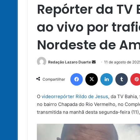
Repórter da TV
ao vivo por traf
Nordeste de Am
Mande
Redação Lazaro Duarte
11 de agosto de 202
um
Facebook
X
Linkedin
Tumbl
e-
Compartilhar
mail
O
videorrepórter Rildo de Jesus
, da TV Bahia,
no bairro Chapada do Rio Vermelho, no Comple
transmitida na manhã desta segunda-feira (11)