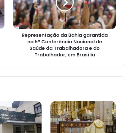
na
5ª
Conferência
Nacional
de
Representação da Bahia garantida
Saúde
da
na 5ª Conferência Nacional de
Trabalhadora
Saúde da Trabalhadora e do
e
Trabalhador, em Brasília
do
Trabalhador,
em
Brasília