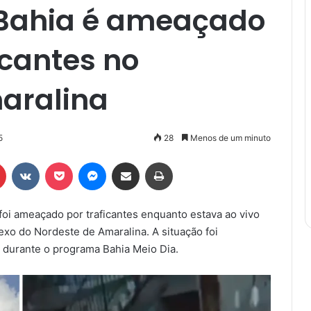
 Bahia é ameaçado
icantes no
aralina
5
28
Menos de um minuto
r
Pinterest
VK
Pocket
Messenger
Compartilhar via e-mail
Imprimir
 foi ameaçado por traficantes enquanto estava ao vivo
xo do Nordeste de Amaralina. A situação foi
, durante o programa Bahia Meio Dia.