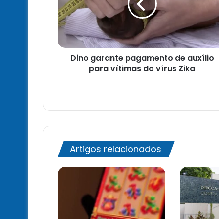
auxílio
para
vítimas
do
vírus
Dino garante pagamento de auxílio
Zika
para vítimas do vírus Zika
Artigos relacionados