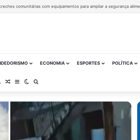
NDEDORISMO
ECONOMIA
ESPORTES
POLÍTICA
atsApp
RSS
Artigo Aleatório
Barra Lateral
Switch skin
Procurar por