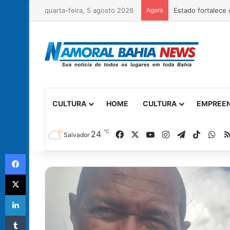
quarta-feira, 5 agosto 2026
Agora
CULTURA
HOME
CULTURA
EMPREE
℃
Facebook
X
YouTube
Instagram
Telegram
TikTok
Wh
24
Salvador
Facebook
X
Linkedin
Tumblr