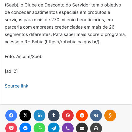
(Saeb), o Clube de Desconto do Servidor tem o objetivo
de conceder abatimentos especiais em produtos e
serviços para mais de 270 milénio beneficiários, em
parceria com empresas credenciadas em mais de 26
segmentos diferentes. Para saber mais sobre o programa,
acesse o RH Bahia (https://rhbahia.ba.gov.br/).
Foto: Ascom/Saeb
[ad_2]
Source link
Facebook
X
Linkedin
Tumblr
Pinterest
Reddit
VK
OK
Pocket
Messenger
WhatsApp
Telegram
Viber
Compartilhar via e-mail
Imprimir