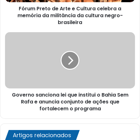
memória
Fórum Preto de Arte e Cultura celebra a
da
militância
memória da militância da cultura negro-
da
brasileira
cultura
negro-
Governo
brasileira
sanciona
lei
que
institui
o
Bahia
Sem
Rafa
Governo sanciona lei que institui o Bahia Sem
e
anuncia
Rafa e anuncia conjunto de ações que
conjunto
fortalecem o programa
de
ações
que
fortalecem
Artigos relacionados
o