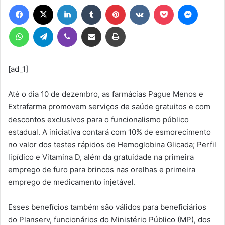
Facebook
X
Linkedin
Tumblr
Pinterest
VK
Pocket
Messen
mail
WhatsApp
Telegram
Viber
Compartilhar via e-mail
Imprimir
[ad_1]
Até o dia 10 de dezembro, as farmácias Pague Menos e
Extrafarma promovem serviços de saúde gratuitos e com
descontos exclusivos para o funcionalismo público
estadual. A iniciativa contará com 10% de esmorecimento
no valor dos testes rápidos de Hemoglobina Glicada; Perfil
lipídico e Vitamina D, além da gratuidade na primeira
emprego de furo para brincos nas orelhas e primeira
emprego de medicamento injetável.
Esses benefícios também são válidos para beneficiários
do Planserv, funcionários do Ministério Público (MP), dos