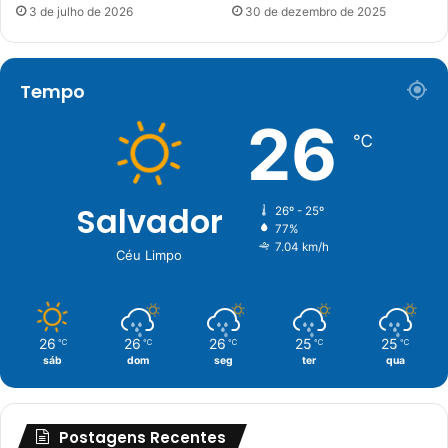
3 de julho de 2026
30 de dezembro de 2025
Tempo
26
℃
Salvador
26º - 25º
77%
7.04 km/h
Céu Limpo
26
26
26
25
25
℃
℃
℃
℃
℃
sáb
dom
seg
ter
qua
Postagens Recentes