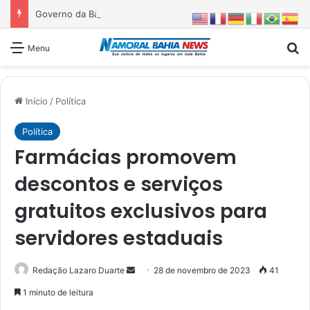
Governo da Bahia entrega 1ª etapa da requalificação do Parque Metropolitano de Pituaçu
Pr
Menu
Início
/
Política
Política
Farmácias promovem
descontos e serviços
gratuitos exclusivos para
servidores estaduais
Mande
Redação Lazaro Duarte
28 de novembro de 2023
41
um
1 minuto de leitura
e-