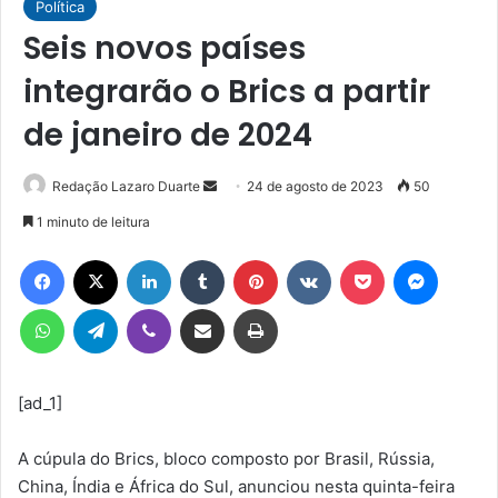
Política
Seis novos países
integrarão o Brics a partir
de janeiro de 2024
Mande
Redação Lazaro Duarte
24 de agosto de 2023
50
um
1 minuto de leitura
e-
Facebook
X
Linkedin
Tumblr
Pinterest
VK
Pocket
Messen
mail
WhatsApp
Telegram
Viber
Compartilhar via e-mail
Imprimir
[ad_1]
A cúpula do Brics, bloco composto por Brasil, Rússia,
China, Índia e África do Sul, anunciou nesta quinta-feira