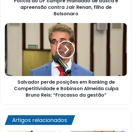
Polícia do DF cumpre mandado de busca e
Jair
apreensão contra Jair Renan, filho de
Renan,
Bolsonaro
filho
de
Salvador
Bolsonaro
perde
posições
em
Ranking
de
Competitividade
e
Robinson
Salvador perde posições em Ranking de
Almeida
culpa
Competitividade e Robinson Almeida culpa
Bruno
Bruno Reis: “Fracasso da gestão”
Reis:
“Fracasso
da
gestão”
Artigos relacionados