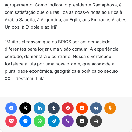
agrupamento. Como indicou o presidente Ramaphosa, é
com satisfação que o Brasil dá as boas-vindas ao Brics à
Arábia Saudita, à Argentina, ao Egito, aos Emirados Árabes
Unidos, à Etiópia e ao Irã”.
“Muitos alegavam que os BRICS seriam demasiado
diferentes para forjar uma visão comum. A experiência,
contudo, demonstra o contrário. Nossa diversidade
fortalece a luta por uma nova ordem, que acomode a
pluralidade econômica, geográfica e política do século
XXI”, destacou Lula.
Facebook
X
Linkedin
Tumblr
Pinterest
Reddit
VK
OK
Pocket
Messenger
WhatsApp
Telegram
Viber
Compartilhar via e-mail
Imprimir