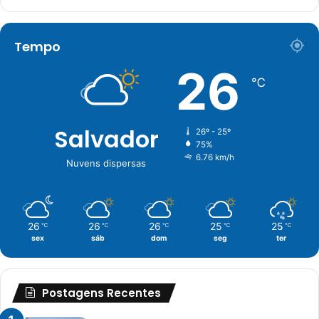
Tempo
26
℃
Salvador
26º - 25º
75%
6.76 km/h
Nuvens dispersas
26
26
26
25
25
℃
℃
℃
℃
℃
sex
sáb
dom
seg
ter
Postagens Recentes