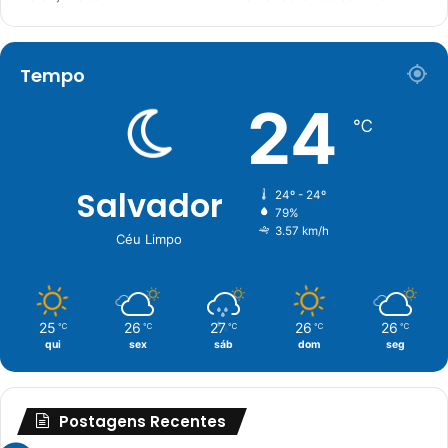
Tempo
24
℃
Salvador
24º - 24º
79%
3.57 km/h
Céu Limpo
25
26
27
26
26
℃
℃
℃
℃
℃
qui
sex
sáb
dom
seg
Postagens Recentes