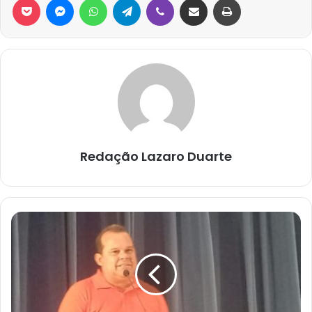
Redação Lazaro Duarte
UNEB
SEDIA
1°
ENCONTRO
ESTADUAL
DOS
GRUPOS