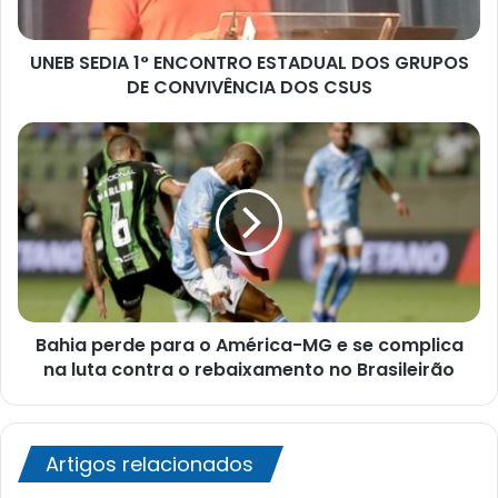
DE
CONVIVÊNCIA
UNEB SEDIA 1° ENCONTRO ESTADUAL DOS GRUPOS
DOS
CSUS
DE CONVIVÊNCIA DOS CSUS
Bahia
perde
para
o
América-
MG
e
se
complica
Bahia perde para o América-MG e se complica
na
luta
na luta contra o rebaixamento no Brasileirão
contra
o
rebaixamento
no
Artigos relacionados
Brasileirão