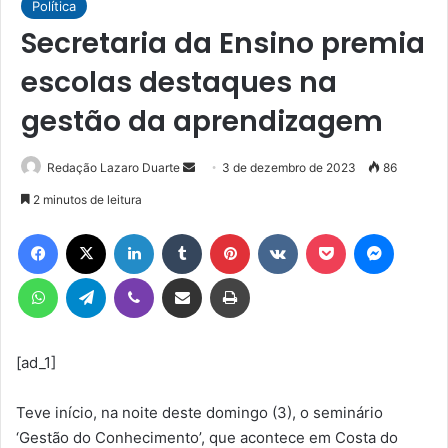
Política
Secretaria da Ensino premia
escolas destaques na
gestão da aprendizagem
Mande
Redação Lazaro Duarte
3 de dezembro de 2023
86
um
2 minutos de leitura
e-
Facebook
X
Linkedin
Tumblr
Pinterest
VK
Pocket
Messen
mail
WhatsApp
Telegram
Viber
Compartilhar via e-mail
Imprimir
[ad_1]
Teve início, na noite deste domingo (3), o seminário
‘Gestão do Conhecimento’, que acontece em Costa do