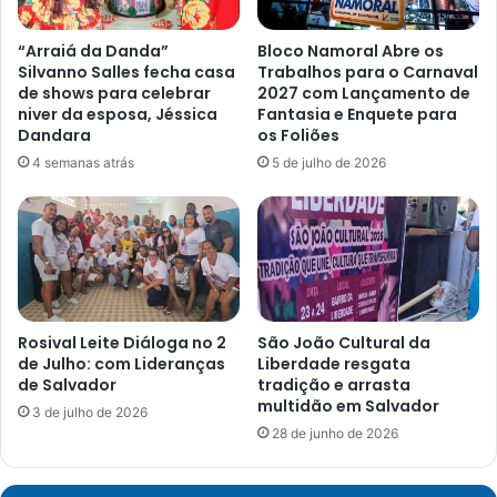
com
60
“Arraiá da Danda”
Bloco Namoral Abre os
anos
Silvanno Salles fecha casa
Trabalhos para o Carnaval
ou
de shows para celebrar
2027 com Lançamento de
mais,
niver da esposa, Jéssica
Fantasia e Enquete para
e
Dandara
os Foliões
trabalhadores
4 semanas atrás
5 de julho de 2026
da
saúde.
Rosival Leite Diáloga no 2
São João Cultural da
de Julho: com Lideranças
Liberdade resgata
de Salvador
tradição e arrasta
multidão em Salvador
3 de julho de 2026
28 de junho de 2026