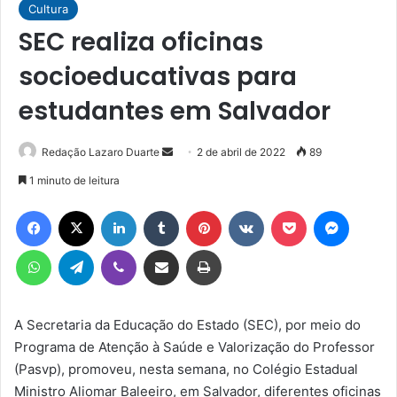
Cultura
SEC realiza oficinas
socioeducativas para
estudantes em Salvador
Mande
Redação Lazaro Duarte
2 de abril de 2022
89
um
1 minuto de leitura
e-
Facebook
X
Linkedin
Tumblr
Pinterest
VK
Pocket
Messen
mail
WhatsApp
Telegram
Viber
Compartilhar via e-mail
Imprimir
A Secretaria da Educação do Estado (SEC), por meio do
Programa de Atenção à Saúde e Valorização do Professor
(Pasvp), promoveu, nesta semana, no Colégio Estadual
Ministro Aliomar Baleeiro, em Salvador, diferentes oficinas