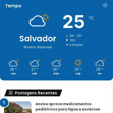
Tempo
25
℃
Salvador
26º - 25º
76%
4.53 km/h
Nuvens dispersas
26
27
26
25
25
℃
℃
℃
℃
℃
sex
sáb
dom
seg
ter
Postagens Recentes
Anvisa aprova medicamentos
pediátricos para lúpus e esclerose