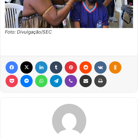
Foto: Divulgação/SEC
Facebook
X
Linkedin
Tumblr
Pinterest
Reddit
VK
OK
Pocket
Messenger
WhatsApp
Telegram
Viber
Compartilhar via e-mail
Imprimir