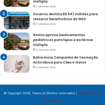
múltipla
2 semanas atrás
Governo destina R$ 547 milhões para
ressarcir beneficiários do INSS
2 semanas atrás
Anvisa aprova medicamentos
pediátricos para lúpus e esclerose
múltipla
2 semanas atrás
Bahia inicia Campanha de Vacinação
Antirrábica para Cães e Gatos
2 semanas atrás
© Copyright 2026, Todos os Direitos reservados |
Criação de Sites
em Salvador