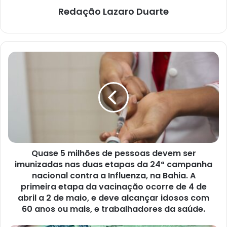
Redação Lazaro Duarte
Quase
5
milhões
de
pessoas
devem
ser
imunizadas
nas
Quase 5 milhões de pessoas devem ser
duas
etapas
imunizadas nas duas etapas da 24ª campanha
da
nacional contra a Influenza, na Bahia. A
24ª
primeira etapa da vacinação ocorre de 4 de
campanha
abril a 2 de maio, e deve alcançar idosos com
nacional
60 anos ou mais, e trabalhadores da saúde.
contra
a