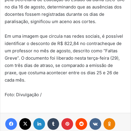
no dia 16 de agosto, determinando que as ausências dos
docentes fossem registradas durante os dias de
paralisação, significou um aceno aos cortes.
Em uma imagem que circula nas redes sociais, é possível
identificar o desconto de R$ 822,84 no contracheque de
um professor no mês de agosto, descrito como “Faltas
Greve”. O documento foi liberado nesta terça-feira (29),
com três dias de atraso, se comparado a emissão de
praxe, que costuma acontecer entre os dias 25 e 26 de
cada mês.
Foto: Divulgação /
Facebook
X
Linkedin
Tumblr
Pinterest
Reddit
VK
OK
Pocket
Messenger
WhatsApp
Telegram
Viber
Compartilhar via e-mail
Imprimir