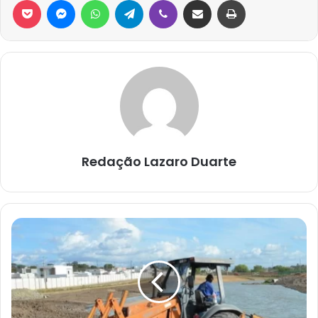
Redação Lazaro Duarte
FEIRA
DE
SANTANA:
OBRA
ESTIMADA
EM
R$