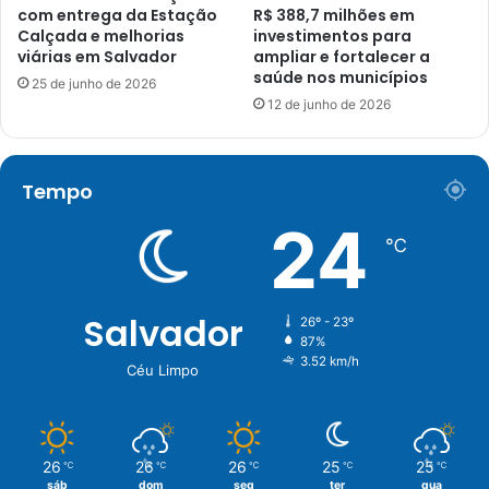
com entrega da Estação
R$ 388,7 milhões em
Calçada e melhorias
investimentos para
viárias em Salvador
ampliar e fortalecer a
saúde nos municípios
25 de junho de 2026
12 de junho de 2026
Tempo
24
℃
Salvador
26º - 23º
87%
3.52 km/h
Céu Limpo
26
26
26
25
25
℃
℃
℃
℃
℃
sáb
dom
seg
ter
qua