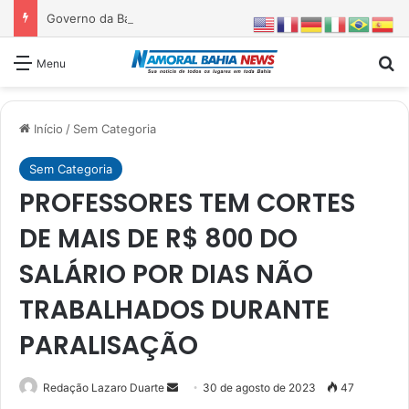
Governo da Bahia entrega 1ª etapa da requalificação do Parque Metropolitano de Pituaçu
Pr
Menu
Início
/
Sem Categoria
Sem Categoria
PROFESSORES TEM CORTES
DE MAIS DE R$ 800 DO
SALÁRIO POR DIAS NÃO
TRABALHADOS DURANTE
PARALISAÇÃO
Mande
Redação Lazaro Duarte
30 de agosto de 2023
47
um