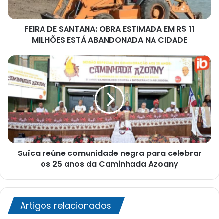
11
MILHÕES
FEIRA DE SANTANA: OBRA ESTIMADA EM R$ 11
ESTÁ
ABANDONADA
MILHÕES ESTÁ ABANDONADA NA CIDADE
NA
CIDADE
Suíca
reúne
comunidade
negra
para
celebrar
os
25
anos
Suíca reúne comunidade negra para celebrar
da
Caminhada
os 25 anos da Caminhada Azoany
Azoany
Artigos relacionados