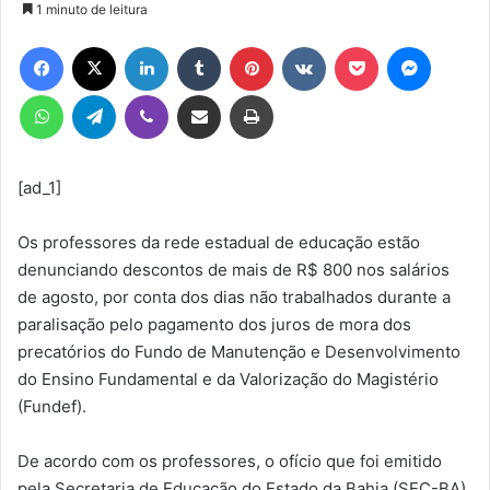
1 minuto de leitura
e-
Facebook
X
Linkedin
Tumblr
Pinterest
VK
Pocket
Messen
mail
WhatsApp
Telegram
Viber
Compartilhar via e-mail
Imprimir
[ad_1]
Os professores da rede estadual de educação estão
denunciando descontos de mais de R$ 800 nos salários
de agosto, por conta dos dias não trabalhados durante a
paralisação pelo pagamento dos juros de mora dos
precatórios do Fundo de Manutenção e Desenvolvimento
do Ensino Fundamental e da Valorização do Magistério
(Fundef).
De acordo com os professores, o ofício que foi emitido
pela Secretaria de Educação do Estado da Bahia (SEC-BA)