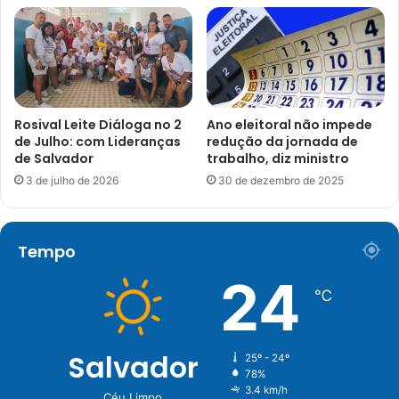
Rosival Leite Diáloga no 2
Ano eleitoral não impede
de Julho: com Lideranças
redução da jornada de
de Salvador
trabalho, diz ministro
3 de julho de 2026
30 de dezembro de 2025
Tempo
24
℃
Salvador
25º - 24º
78%
3.4 km/h
Céu Limpo