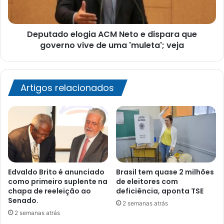
que
governo
vive
Deputado elogia ACM Neto e dispara que
de
uma
governo vive de uma 'muleta'; veja
'muleta';
veja
Artigos relacionados
Edvaldo Brito é anunciado
Brasil tem quase 2 milhões
como primeiro suplente na
de eleitores com
chapa de reeleição ao
deficiência, aponta TSE
Senado.
2 semanas atrás
2 semanas atrás