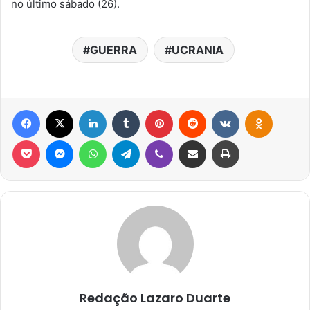
no último sábado (26).
GUERRA
UCRANIA
Facebook
X
Linkedin
Tumblr
Pinterest
Reddit
VK
OK
Pocket
Messenger
WhatsApp
Telegram
Viber
Compartilhar via e-mail
Imprimir
Redação Lazaro Duarte