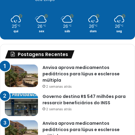
25
26
26
26
26
℃
℃
℃
℃
℃
qui
sex
sáb
dom
seg
Postagens Recentes
Anvisa aprova medicamentos
pediátricos para lúpus e esclerose
múltipla
2 semanas atrás
Governo destina R$ 547 milhões para
ressarcir beneficiários do INSS
2 semanas atrás
Anvisa aprova medicamentos
pediátricos para lúpus e esclerose