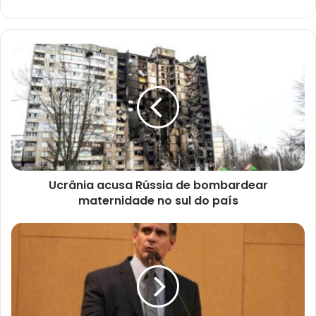
Ucrânia
acusa
Rússia
de
bombardear
maternidade
no
sul
do
Ucrânia acusa Rússia de bombardear
país
maternidade no sul do país
Deputado
elogia
ACM
Neto
e
dispara