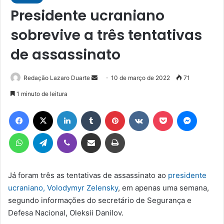
Presidente ucraniano
sobrevive a três tentativas
de assassinato
Mande
Redação Lazaro Duarte
10 de março de 2022
71
um
1 minuto de leitura
e-
Facebook
X
Linkedin
Tumblr
Pinterest
VK
Pocket
Messen
mail
WhatsApp
Telegram
Viber
Compartilhar via e-mail
Imprimir
Já foram três as tentativas de assassinato ao
presidente
ucraniano, Volodymyr Zelensky
, em apenas uma semana,
segundo informações do secretário de Segurança e
Defesa Nacional, Oleksii Danilov.