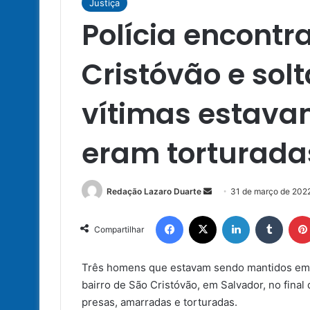
Justiça
Polícia encontr
Cristóvão e solt
vítimas estav
eram torturada
Mande
Redação Lazaro Duarte
31 de março de 202
um
Facebook
X
Linkedin
Tumbl
e-
Compartilhar
mail
Três homens que estavam sendo mantidos em cat
bairro de São Cristóvão, em Salvador, no final 
presas, amarradas e torturadas.