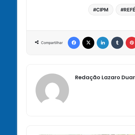
CIPM
REF
Facebook
X
Linkedin
Tumbl
Compartilhar
Redação Lazaro Duar