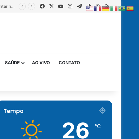
Facebook
X
YouTube
Instagram
Telegram
TikTok
WhatsApp
RSS
Estado fortalece creches comunitárias com equipamentos para ampliar a segurança alimentar na primeira infância
SAÚDE
AO VIVO
CONTATO
Tempo
26
℃