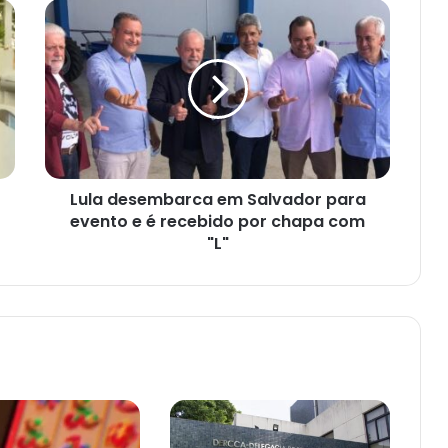
Lula
desembarca
em
Salvador
para
evento
e
é
recebido
Lula desembarca em Salvador para
por
chapa
evento e é recebido por chapa com
com
"L"
"L"