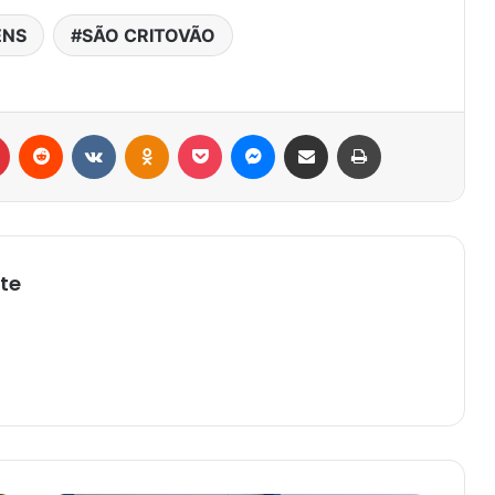
ÉNS
SÃO CRITOVÃO
r
Pinterest
Reddit
VK
OK
Pocket
Messenger
Compartilhar via e-mail
Imprimir
te