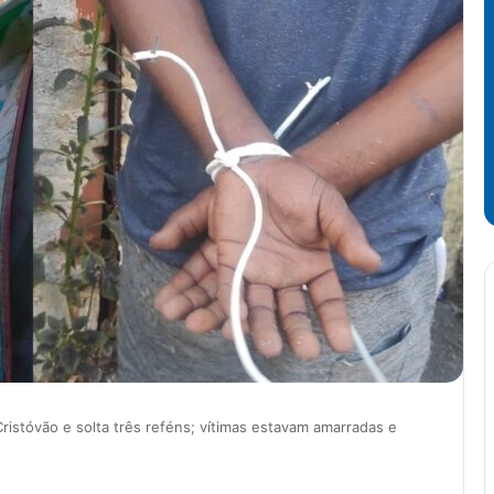
Cristóvão e solta três reféns; vítimas estavam amarradas e