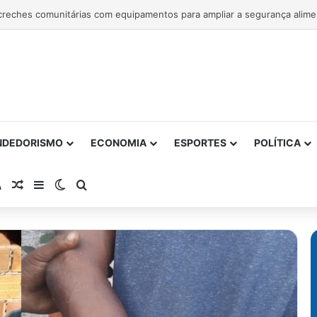
NDEDORISMO
ECONOMIA
ESPORTES
POLÍTICA
atsApp
RSS
Artigo Aleatório
Barra Lateral
Switch skin
Procurar por