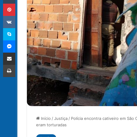
Pinterest
VK
Skype
Messenger
Compartilhar via e-mail
Imprimir
Início
/
Justiça
/
Polícia encontra cativeiro em São 
eram torturadas