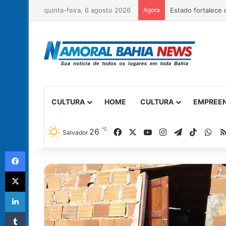
quinta-feira, 6 agosto 2026
Agora
CULTURA
HOME
CULTURA
EMPREE
℃
Facebook
X
YouTube
Instagram
Telegram
TikTok
Wh
26
Salvador
Facebook
X
Linkedin
Tumblr