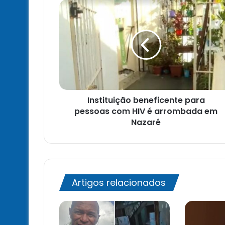
Instituição
beneficente
para
pessoas
com
HIV
é
arrombada
em
Instituição beneficente para
Nazaré
pessoas com HIV é arrombada em
Nazaré
Artigos relacionados