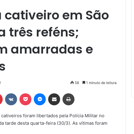
a cativeiro em São
a três reféns;
am amarradas e
s
2
58
1 minuto de leitura
r
Pinterest
VK
Pocket
Messenger
Compartilhar via e-mail
Imprimir
iveiros foram libertados pela Polícia Militar no
da tarde desta quarta-feira (30/3). As vítimas foram