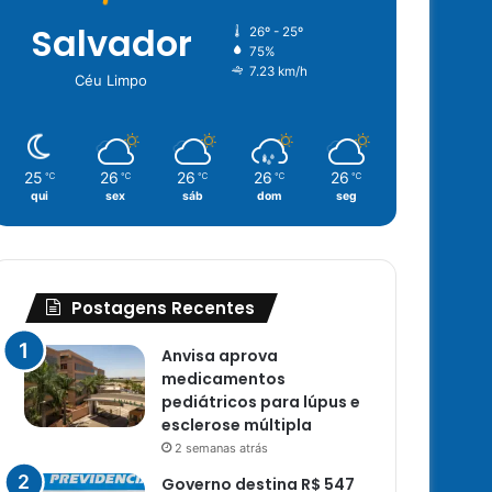
Salvador
26º - 25º
75%
7.23 km/h
Céu Limpo
25
26
26
26
26
℃
℃
℃
℃
℃
qui
sex
sáb
dom
seg
Postagens Recentes
Anvisa aprova
medicamentos
pediátricos para lúpus e
esclerose múltipla
2 semanas atrás
Governo destina R$ 547