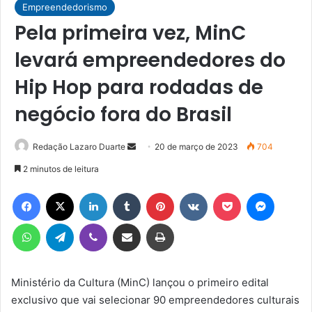
Empreendedorismo
Pela primeira vez, MinC
levará empreendedores do
Hip Hop para rodadas de
negócio fora do Brasil
Mande
Redação Lazaro Duarte
20 de março de 2023
704
um
2 minutos de leitura
e-
Facebook
X
Linkedin
Tumblr
Pinterest
VK
Pocket
Messen
mail
WhatsApp
Telegram
Viber
Compartilhar via e-mail
Imprimir
Ministério da Cultura (MinC) lançou o primeiro edital
exclusivo que vai selecionar 90 empreendedores culturais