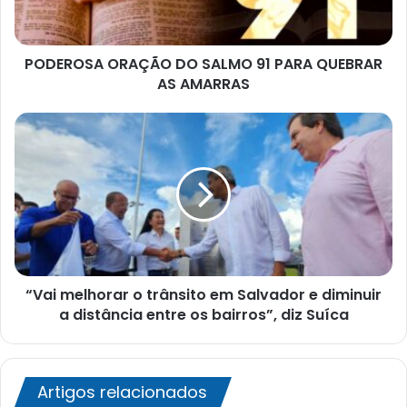
QUEBRAR
AS
AMARRAS
PODEROSA ORAÇÃO DO SALMO 91 PARA QUEBRAR
AS AMARRAS
“Vai
melhorar
o
trânsito
em
Salvador
e
diminuir
a
“Vai melhorar o trânsito em Salvador e diminuir
distância
entre
a distância entre os bairros”, diz Suíca
os
bairros”,
diz
Suíca
Artigos relacionados