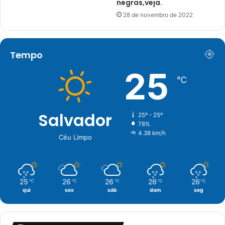
negras,veja.
28 de novembro de 2022
Tempo
25
℃
Salvador
25º - 25º
78%
4.38 km/h
Céu Limpo
25
26
26
26
26
℃
℃
℃
℃
℃
qui
sex
sáb
dom
seg