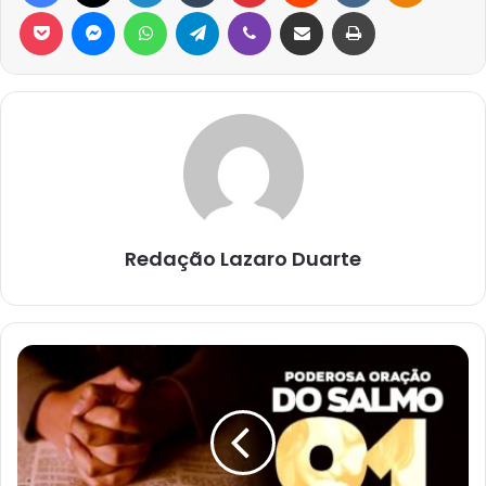
Pocket
Messenger
WhatsApp
Telegram
Viber
Compartilhar via e-mail
Imprimir
Redação Lazaro Duarte
PODEROSA
ORAÇÃO
DO
SALMO
91
PARA