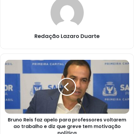
Redação Lazaro Duarte
Bruno
Reis
faz
apelo
para
professores
voltarem
ao
trabalho
Bruno Reis faz apelo para professores voltarem
e
diz
ao trabalho e diz que greve tem motivação
que
política