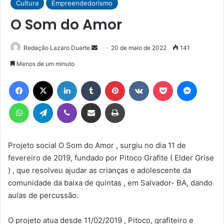
Cultura
Empreendedorismo
O Som do Amor
Mande
Redação Lazaro Duarte
20 de maio de 2022
141
um
Menos de um minuto
e-
Facebook
X
Linkedin
Tumblr
Pinterest
VK
Pocket
Messen
mail
WhatsApp
Telegram
Viber
Compartilhar via e-mail
Imprimir
Projeto social O Som do Amor , surgiu no dia 11 de
fevereiro de 2019, fundado por Pitoco Grafite ( Elder Grise
) , que resolveu ajudar as crianças e adolescente da
comunidade da baixa de quintas , em Salvador- BA, dando
aulas de percussão.
O projeto atua desde 11/02/2019 , Pitoco, grafiteiro e