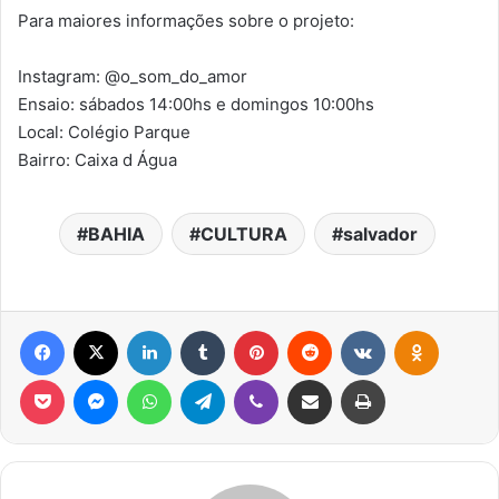
Para maiores informações sobre o projeto:
Instagram: @o_som_do_amor
Ensaio: sábados 14:00hs e domingos 10:00hs
Local: Colégio Parque
Bairro: Caixa d Água
BAHIA
CULTURA
salvador
Facebook
X
Linkedin
Tumblr
Pinterest
Reddit
VK
OK
Pocket
Messenger
WhatsApp
Telegram
Viber
Compartilhar via e-mail
Imprimir