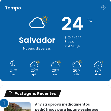
Tempo
24
℃
Salvador
24º - 24º
76%
4.3 km/h
Nuvens dispersas
24
25
26
26
26
℃
℃
℃
℃
℃
qua
qui
sex
sáb
dom
Postagens Recentes
Anvisa aprova medicamentos
pediátricos para lúpus e esclerose