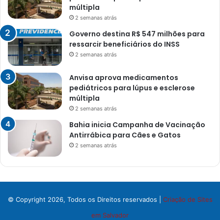
múltipla
2 semanas atrás
Governo destina R$ 547 milhões para
ressarcir beneficiários do INSS
2 semanas atrás
Anvisa aprova medicamentos
pediátricos para lúpus e esclerose
múltipla
2 semanas atrás
Bahia inicia Campanha de Vacinação
Antirrábica para Cães e Gatos
2 semanas atrás
© Copyright 2026, Todos os Direitos reservados |
Criação de Sites
em Salvador