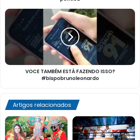
greve
tem
VOCE
motivação
TAMBÉM
política
ESTÁ
FAZENDO
ISSO?
#bispobrunoleonardo
VOCE TAMBÉM ESTÁ FAZENDO ISSO?
#bispobrunoleonardo
Artigos relacionados