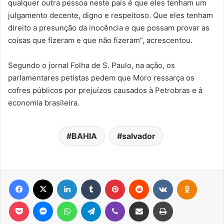
qualquer outra pessoa neste país é que eles tenham um
julgamento decente, digno e respeitoso. Que eles tenham
direito a presunção da inocência e que possam provar as
coisas que fizeram e que não fizeram”, acrescentou.
Segundo o jornal Folha de S. Paulo, na ação, os
parlamentares petistas pedem que Moro ressarça os
cofres públicos por prejuízos causados à Petrobras e à
economia brasileira.
BAHIA
salvador
Facebook
X
Linkedin
Tumblr
Pinterest
Reddit
VK
OK
Pocket
Messenger
WhatsApp
Telegram
Viber
Compartilhar via e-mail
Imprimir