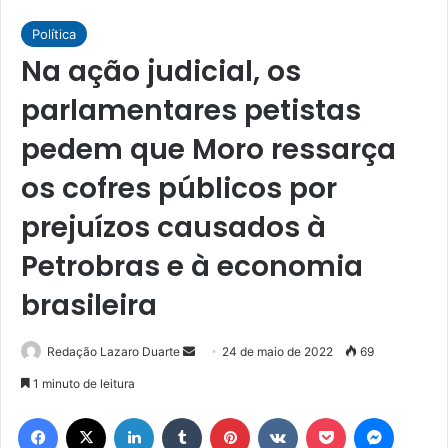
Política
Na ação judicial, os
parlamentares petistas
pedem que Moro ressarça
os cofres públicos por
prejuízos causados à
Petrobras e à economia
brasileira
Mande
Redação Lazaro Duarte
24 de maio de 2022
69
um
1 minuto de leitura
e-
Facebook
X
Linkedin
Tumblr
Pinterest
VK
Pocket
Messen
mail