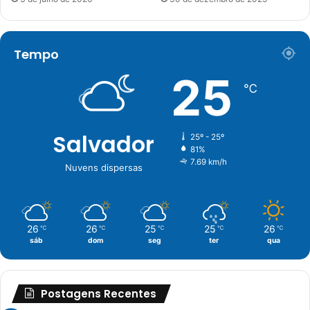
Tempo
25
℃
Salvador
25º - 25º
81%
7.69 km/h
Nuvens dispersas
26
26
25
25
26
℃
℃
℃
℃
℃
sáb
dom
seg
ter
qua
Postagens Recentes