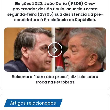
Eleições 2022: João Doria ( PSDB) O ex-
de
São
governador de São Paulo anunciou nesta
Paulo
segunda-feira (23/05) sua desistência da pré-
anunciou
candidatura à Presidência da República.
nesta
segunda-
Bolsonaro
feira
"tem
(23/05)
rabo
sua
preso",
desistência
diz
da
Lula
pré-
sobre
candidatura
troca
à
na
Presidência
Bolsonaro "tem rabo preso", diz Lula sobre
Petrobras
da
troca na Petrobras
República.
Artigos relacionados