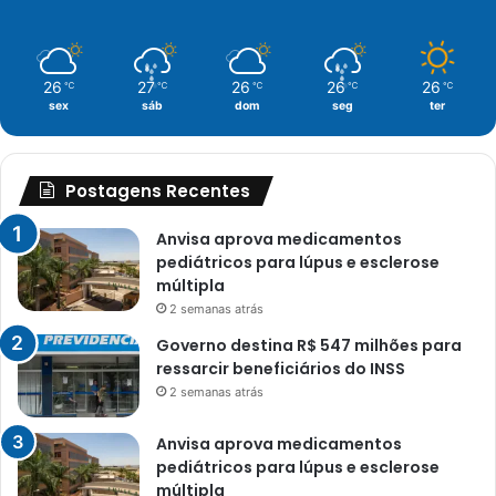
26
27
26
26
26
℃
℃
℃
℃
℃
sex
sáb
dom
seg
ter
Postagens Recentes
Anvisa aprova medicamentos
pediátricos para lúpus e esclerose
múltipla
2 semanas atrás
Governo destina R$ 547 milhões para
ressarcir beneficiários do INSS
2 semanas atrás
Anvisa aprova medicamentos
pediátricos para lúpus e esclerose
múltipla