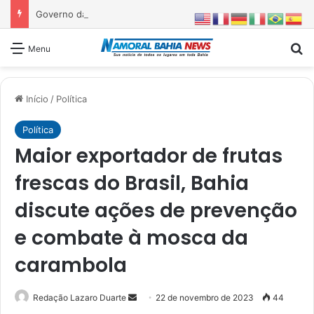
Governo da Bahia entrega 1ª etapa da requalificação do Parque Metropolitano de Pituaçu
Pr
Menu
Início
/
Política
Política
Maior exportador de frutas
frescas do Brasil, Bahia
discute ações de prevenção
e combate à mosca da
carambola
Mande
Redação Lazaro Duarte
22 de novembro de 2023
44
um