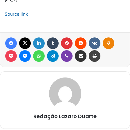
Source link
Facebook
X
Linkedin
Tumblr
Pinterest
Reddit
VK
OK
Pocket
Messenger
WhatsApp
Telegram
Viber
Compartilhar via e-mail
Imprimir
Redação Lazaro Duarte