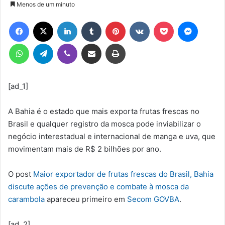
Menos de um minuto
e-
Facebook
X
Linkedin
Tumblr
Pinterest
VK
Pocket
Messen
mail
WhatsApp
Telegram
Viber
Compartilhar via e-mail
Imprimir
[ad_1]
A Bahia é o estado que mais exporta frutas frescas no
Brasil e qualquer registro da mosca pode inviabilizar o
negócio interestadual e internacional de manga e uva, que
movimentam mais de R$ 2 bilhões por ano.
O post
Maior exportador de frutas frescas do Brasil, Bahia
discute ações de prevenção e combate à mosca da
carambola
apareceu primeiro em
Secom GOVBA
.
[ad_2]