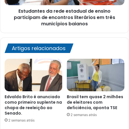
encontros
Estudantes da rede estadual de ensino
literários
em
participam de encontros literários em três
três
municípios baianos
municípios
baianos
Artigos relacionados
Edvaldo Brito é anunciado
Brasil tem quase 2 milhões
como primeiro suplente na
de eleitores com
chapa de reeleição ao
deficiência, aponta TSE
Senado.
2 semanas atrás
2 semanas atrás