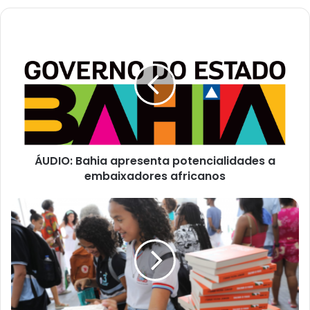
ÁUDIO:
Bahia
apresenta
potencialidades
a
embaixadores
africanos
ÁUDIO: Bahia apresenta potencialidades a
embaixadores africanos
Estudantes
da
rede
estadual
de
ensino
participam
de