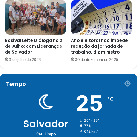
Rosival Leite Diáloga no 2
Ano eleitoral não impede
de Julho: com Lideranças
redução da jornada de
de Salvador
trabalho, diz ministro
3 de julho de 2026
30 de dezembro de 2025
Tempo
25
℃
Salvador
26º - 23º
77%
6.12 km/h
Céu Limpo