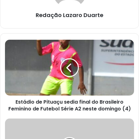
Redação Lazaro Duarte
Estádio
de
Pituaçu
sedia
final
do
Brasileiro
Feminino
de
Estádio de Pituaçu sedia final do Brasileiro
Futebol
Série
Feminino de Futebol Série A2 neste domingo (4)
A2
neste
Mostbet
domingo
No
(4)
Brasil: