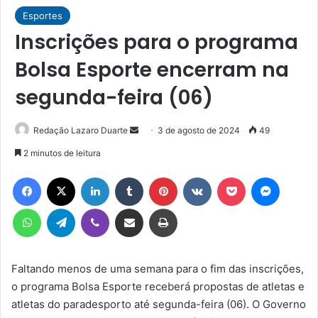
Esportes
Inscrições para o programa
Bolsa Esporte encerram na
segunda-feira (06)
Mande
Redação Lazaro Duarte
3 de agosto de 2024
49
um
2 minutos de leitura
e-
Facebook
X
Linkedin
Tumblr
Pinterest
VK
Pocket
Messen
mail
WhatsApp
Telegram
Viber
Compartilhar via e-mail
Imprimir
Faltando menos de uma semana para o fim das inscrições,
o programa Bolsa Esporte receberá propostas de atletas e
atletas do paradesporto até segunda-feira (06). O Governo