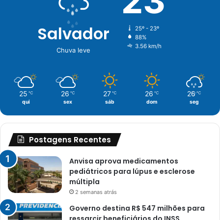
23
Salvador
25º - 23º
88%
3.56 km/h
Chuva leve
25
26
27
26
26
℃
℃
℃
℃
℃
qui
sex
sáb
dom
seg
Postagens Recentes
Anvisa aprova medicamentos
pediátricos para lúpus e esclerose
múltipla
2 semanas atrás
Governo destina R$ 547 milhões para
ressarcir beneficiários do INSS