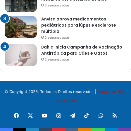
2 semanas atrás
Anvisa aprova medicamentos
pediátricos para lúpus e esclerose
múltipla
2 semanas atrás
Bahia inicia Campanha de Vacinação
Antirrábica para Cães e Gatos
2 semanas atrás
© Copyright 2026, Todos os Direitos reservados |
Criação de Sites
em Salvador
Facebook
X
YouTube
Instagram
Telegram
TikTok
WhatsApp
RSS