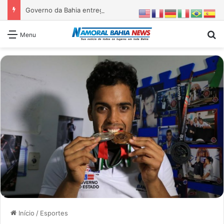
Governo da Bahia entrega 1ª etapa da requalificação do Parque Metropolitano de Pituaçu
Pr
Menu
Início
/
Esportes