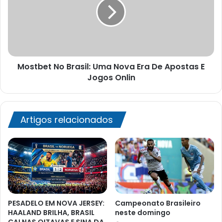
Uma
Nova
Era
De
Apostas
E
Mostbet No Brasil: Uma Nova Era De Apostas E
Jogos
Onlin
Jogos Onlin
Artigos relacionados
PESADELO EM NOVA JERSEY:
Campeonato Brasileiro
HAALAND BRILHA, BRASIL
neste domingo
CAI NAS OITAVAS E SINA DA