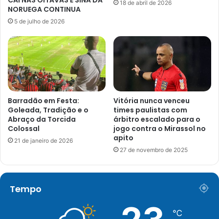
18 de abril de 2026
NORUEGA CONTINUA
5 de julho de 2026
Barradão em Festa:
Vitória nunca venceu
Goleada, Tradição e o
times paulistas com
Abraço da Torcida
árbitro escalado para o
Colossal
jogo contra o Mirassol no
apito
21 de janeiro de 2026
27 de novembro de 2025
Tempo
℃