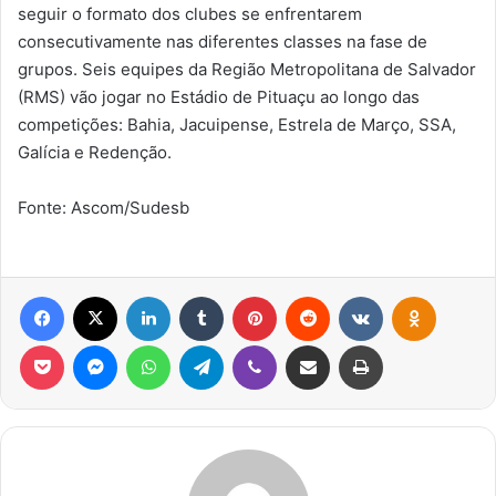
seguir o formato dos clubes se enfrentarem
consecutivamente nas diferentes classes na fase de
grupos. Seis equipes da Região Metropolitana de Salvador
(RMS) vão jogar no Estádio de Pituaçu ao longo das
competições: Bahia, Jacuipense, Estrela de Março, SSA,
Galícia e Redenção.
Fonte: Ascom/Sudesb
Facebook
X
Linkedin
Tumblr
Pinterest
Reddit
VK
OK
Pocket
Messenger
WhatsApp
Telegram
Viber
Compartilhar via e-mail
Imprimir