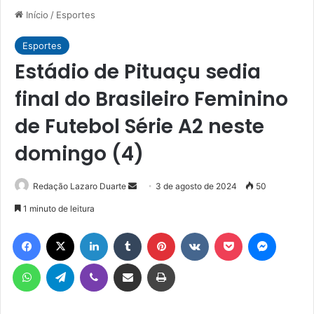
Início
/
Esportes
Esportes
Estádio de Pituaçu sedia
final do Brasileiro Feminino
de Futebol Série A2 neste
domingo (4)
Mande
Redação Lazaro Duarte
3 de agosto de 2024
50
um
1 minuto de leitura
e-
Facebook
X
Linkedin
Tumblr
Pinterest
VK
Pocket
Messen
mail
WhatsApp
Telegram
Viber
Compartilhar via e-mail
Imprimir