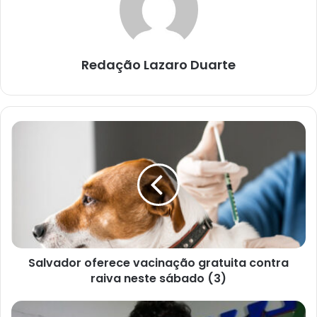
Redação Lazaro Duarte
Salvador
oferece
vacinação
gratuita
contra
raiva
neste
sábado
(3)
Salvador oferece vacinação gratuita contra
raiva neste sábado (3)
Inscrições