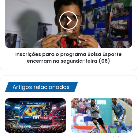
para
o
programa
Bolsa
Esporte
encerram
na
segunda-
Inscrições para o programa Bolsa Esporte
feira
(06)
encerram na segunda-feira (06)
Artigos relacionados