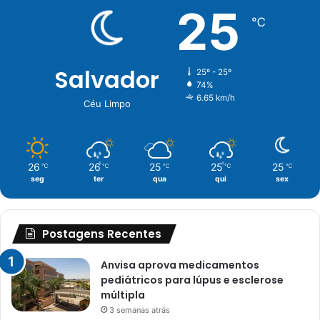
25
℃
Salvador
25º - 25º
74%
6.65 km/h
Céu Limpo
26
26
25
25
25
℃
℃
℃
℃
℃
seg
ter
qua
qui
sex
Postagens Recentes
Anvisa aprova medicamentos
pediátricos para lúpus e esclerose
múltipla
3 semanas atrás