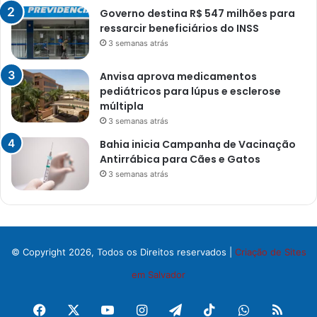
Governo destina R$ 547 milhões para
ressarcir beneficiários do INSS
3 semanas atrás
Anvisa aprova medicamentos
pediátricos para lúpus e esclerose
múltipla
3 semanas atrás
Bahia inicia Campanha de Vacinação
Antirrábica para Cães e Gatos
3 semanas atrás
© Copyright 2026, Todos os Direitos reservados |
Criação de Sites
em Salvador
Facebook
X
YouTube
Instagram
Telegram
TikTok
WhatsApp
RSS