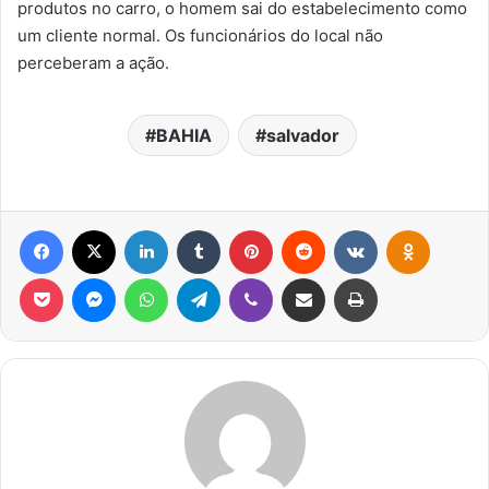
produtos no carro, o homem sai do estabelecimento como
um cliente normal. Os funcionários do local não
perceberam a ação.
BAHIA
salvador
Facebook
X
Linkedin
Tumblr
Pinterest
Reddit
VK
OK
Pocket
Messenger
WhatsApp
Telegram
Viber
Compartilhar via e-mail
Imprimir