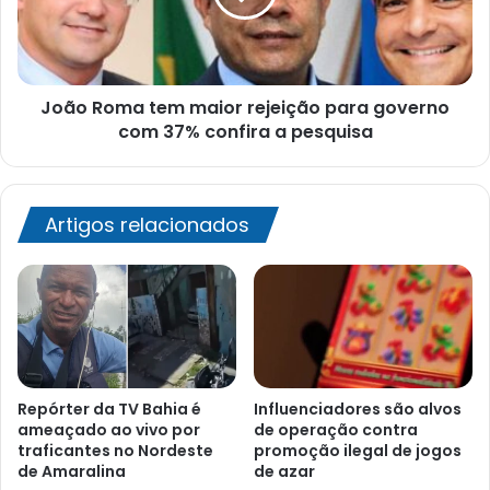
para
governo
com
37%
João Roma tem maior rejeição para governo
confira
a
com 37% confira a pesquisa
pesquisa
Artigos relacionados
Repórter da TV Bahia é
Influenciadores são alvos
ameaçado ao vivo por
de operação contra
traficantes no Nordeste
promoção ilegal de jogos
de Amaralina
de azar