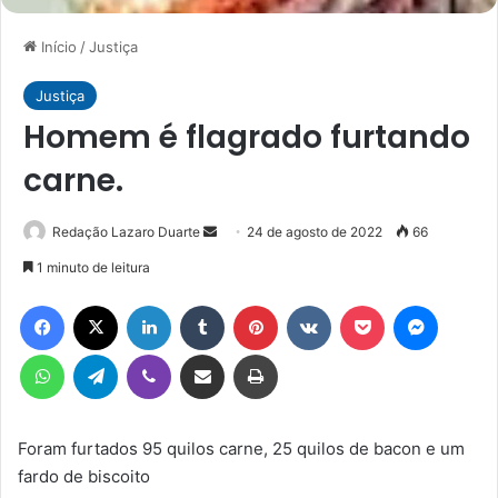
Início
/
Justiça
Justiça
Homem é flagrado furtando
carne.
Mande
Redação Lazaro Duarte
24 de agosto de 2022
66
um
1 minuto de leitura
e-
Facebook
X
Linkedin
Tumblr
Pinterest
VK
Pocket
Messen
mail
WhatsApp
Telegram
Viber
Compartilhar via e-mail
Imprimir
Foram furtados 95 quilos carne, 25 quilos de bacon e um
fardo de biscoito