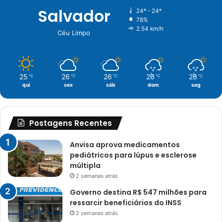
Salvador
24º - 24º
78%
2.54 km/h
Céu Limpo
25
26
26
26
26
℃
℃
℃
℃
℃
qui
sex
sáb
dom
seg
Postagens Recentes
Anvisa aprova medicamentos
pediátricos para lúpus e esclerose
múltipla
2 semanas atrás
Governo destina R$ 547 milhões para
ressarcir beneficiários do INSS
2 semanas atrás