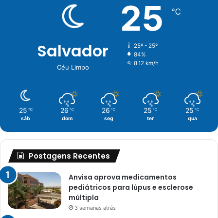
25
℃
Salvador
25º - 25º
84%
8.12 km/h
Céu Limpo
25
26
26
25
25
℃
℃
℃
℃
℃
sáb
dom
seg
ter
qua
Postagens Recentes
Anvisa aprova medicamentos
pediátricos para lúpus e esclerose
múltipla
3 semanas atrás