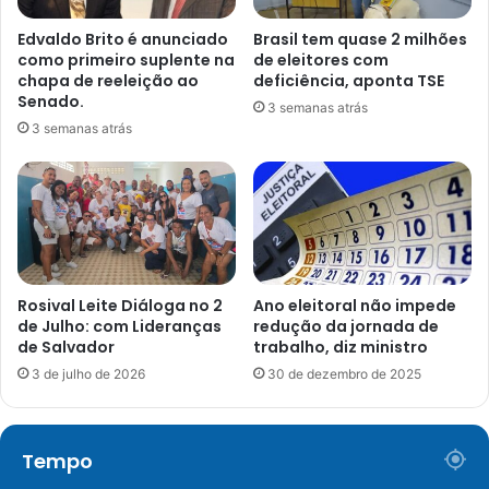
Edvaldo Brito é anunciado
Brasil tem quase 2 milhões
como primeiro suplente na
de eleitores com
chapa de reeleição ao
deficiência, aponta TSE
Senado.
3 semanas atrás
3 semanas atrás
Rosival Leite Diáloga no 2
Ano eleitoral não impede
de Julho: com Lideranças
redução da jornada de
de Salvador
trabalho, diz ministro
3 de julho de 2026
30 de dezembro de 2025
Tempo