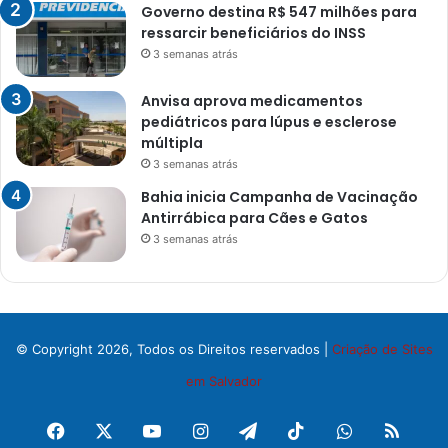
Governo destina R$ 547 milhões para
ressarcir beneficiários do INSS
3 semanas atrás
Anvisa aprova medicamentos
pediátricos para lúpus e esclerose
múltipla
3 semanas atrás
Bahia inicia Campanha de Vacinação
Antirrábica para Cães e Gatos
3 semanas atrás
© Copyright 2026, Todos os Direitos reservados |
Criação de Sites
em Salvador
Facebook
X
YouTube
Instagram
Telegram
TikTok
WhatsApp
RSS