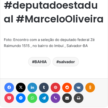
#deputadoestadu
al #MarceloOliveira
Foto: Encontro com a seleção do deputado federal Zé
Raimundo 1515 , no bairro do Imbui , Salvador-BA
BAHIA
salvador
Facebook
X
Linkedin
Tumblr
Pinterest
Reddit
VK
OK
Pocket
Messenger
WhatsApp
Telegram
Viber
Compartilhar via e-mail
Imprimir