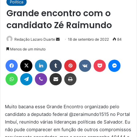
Política
Grande encontro com o
candidato Zé Raimundo
Mande
Redação Lazaro Duarte
18 de setembro de 2022
84
um
Menos de um minuto
e-
Facebook
X
Linkedin
Tumblr
Pinterest
VK
Pocket
Messen
mail
WhatsApp
Telegram
Viber
Compartilhar via e-mail
Imprimir
Muito bacana esse Grande Encontro organizado pelo
candidato a deputado federal @zeraimundo1515 no Portal
Imbuí, reunindo várias lideranças políticas de Salvador. Eu
não pude comparecer em função de outros compromissos