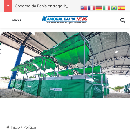
Governo da Bahia entrega 1ª etapa da requalificação do Parque Metropolitano de Pituaçu
Pr
Menu
Início
/
Política