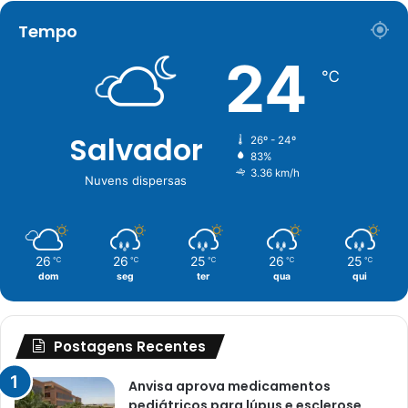
Tempo
24
℃
Salvador
26º - 24º
83%
3.36 km/h
Nuvens dispersas
26
26
25
26
25
℃
℃
℃
℃
℃
dom
seg
ter
qua
qui
Postagens Recentes
Anvisa aprova medicamentos
pediátricos para lúpus e esclerose