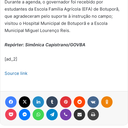
Durante a agenda, o governador foi recebido por
estudantes da Escola Família Agrícola (EFA) de Botuporã,
que agradeceram pelo suporte à instrução no campo;
visitou o Hospital Municipal de Botuporã e a Escola
Municipal Miguel Lourenço Reis.
Repórter: Simônica Capistrano/GOVBA
[ad_2]
Source link
Facebook
X
Linkedin
Tumblr
Pinterest
Reddit
VK
OK
Pocket
Messenger
WhatsApp
Telegram
Viber
Compartilhar via e-mail
Imprimir