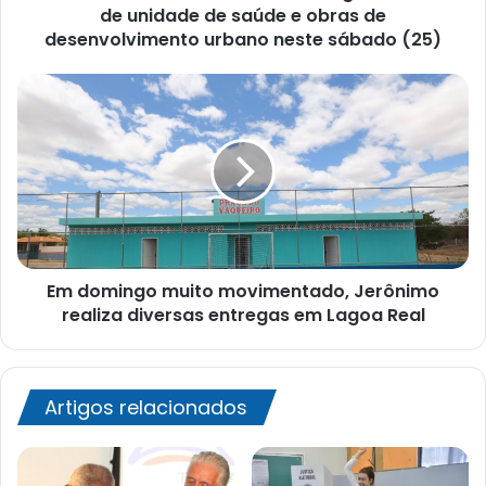
saúde
de unidade de saúde e obras de
e
desenvolvimento urbano neste sábado (25)
obras
de
Em
desenvolvimento
domingo
urbano
muito
neste
movimentado,
sábado
Jerônimo
(25)
realiza
diversas
entregas
em
Em domingo muito movimentado, Jerônimo
Lagoa
Real
realiza diversas entregas em Lagoa Real
Artigos relacionados