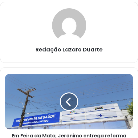
Redação Lazaro Duarte
Em
Feira
da
Mata,
Jerônimo
entrega
reforma
de
unidade
Em Feira da Mata, Jerônimo entrega reforma
de