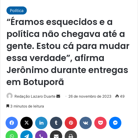
Política
“Éramos esquecidos e a
política não chegava até a
gente. Estou cá para mudar
essa verdade”, afirma
Jerônimo durante entregas
em Botuporã
Mande
Redação Lazaro Duarte
26 de novembro de 2023
49
um
3 minutos de leitura
e-
Facebook
X
Linkedin
Tumblr
Pinterest
VK
Pocket
Messen
mail
WhatsApp
Telegram
Viber
Compartilhar via e-mail
Imprimir