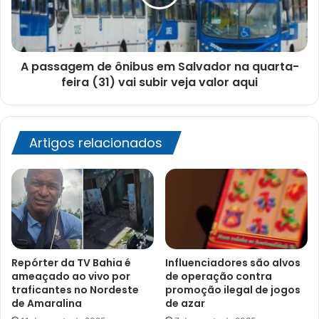
Salvador
na
quarta-
feira
A passagem de ônibus em Salvador na quarta-
(31)
vai
feira (31) vai subir veja valor aqui
subir
veja
valor
aqui
Artigos relacionados
Repórter da TV Bahia é
Influenciadores são alvos
ameaçado ao vivo por
de operação contra
traficantes no Nordeste
promoção ilegal de jogos
de Amaralina
de azar