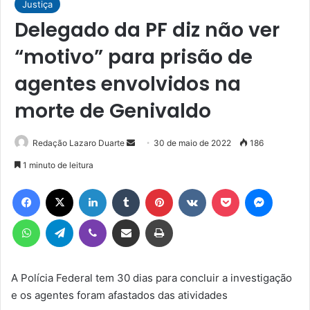
Justiça
Delegado da PF diz não ver
“motivo” para prisão de
agentes envolvidos na
morte de Genivaldo
Mande
Redação Lazaro Duarte
30 de maio de 2022
186
um
1 minuto de leitura
e-
Facebook
X
Linkedin
Tumblr
Pinterest
VK
Pocket
Messen
mail
WhatsApp
Telegram
Viber
Compartilhar via e-mail
Imprimir
A Polícia Federal tem 30 dias para concluir a investigação
e os agentes foram afastados das atividades