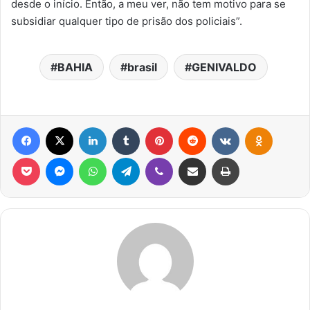
desde o início. Então, a meu ver, não tem motivo para se
subsidiar qualquer tipo de prisão dos policiais”.
BAHIA
brasil
GENIVALDO
Facebook
X
Linkedin
Tumblr
Pinterest
Reddit
VK
OK
Pocket
Messenger
WhatsApp
Telegram
Viber
Compartilhar via e-mail
Imprimir