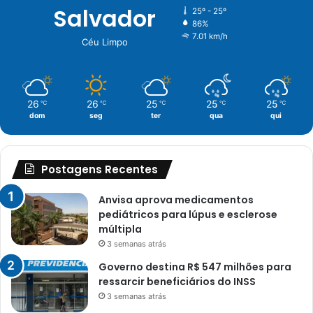
Salvador
25º - 25º
86%
7.01 km/h
Céu Limpo
26
26
25
25
25
℃
℃
℃
℃
℃
dom
seg
ter
qua
qui
Postagens Recentes
Anvisa aprova medicamentos
pediátricos para lúpus e esclerose
múltipla
3 semanas atrás
Governo destina R$ 547 milhões para
ressarcir beneficiários do INSS
3 semanas atrás