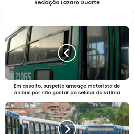
Redação Lazaro Duarte
Em
assalto,
suspeito
ameaça
motorista
de
ônibus
por
não
Em assalto, suspeito ameaça motorista de
gostar
do
ônibus por não gostar do celular da vítima
celular
da
A
vítima
passagem
de
ônibus
em