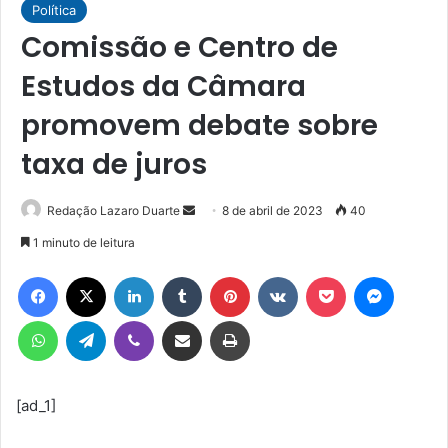
Política
Comissão e Centro de
Estudos da Câmara
promovem debate sobre
taxa de juros
Mande
Redação Lazaro Duarte
8 de abril de 2023
40
um
1 minuto de leitura
e-
Facebook
X
Linkedin
Tumblr
Pinterest
VK
Pocket
Messen
mail
WhatsApp
Telegram
Viber
Compartilhar via e-mail
Imprimir
[ad_1]