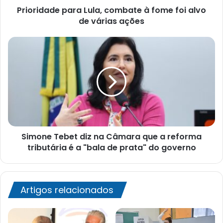
Prioridade para Lula, combate à fome foi alvo
várias
ações
de várias ações
Simone
Tebet
diz
na
Câmara
que
a
reforma
tributária
Simone Tebet diz na Câmara que a reforma
é
a
tributária é a "bala de prata" do governo
"bala
de
prata"
do
Artigos relacionados
governo