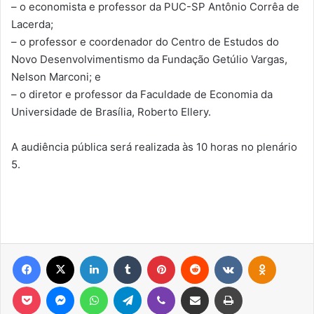
– o economista e professor da PUC-SP Antônio Corrêa de
Lacerda;
– o professor e coordenador do Centro de Estudos do
Novo Desenvolvimentismo da Fundação Getúlio Vargas,
Nelson Marconi; e
– o diretor e professor da Faculdade de Economia da
Universidade de Brasília, Roberto Ellery.
A audiência pública será realizada às 10 horas no plenário
5.
Facebook
X
Linkedin
Tumblr
Pinterest
Reddit
VK
OK
Pocket
Messenger
WhatsApp
Telegram
Viber
Compartilhar via e-mail
Imprimir