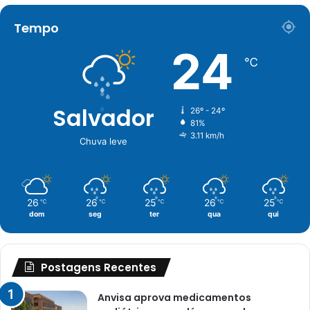
Tempo
24
℃
Salvador
26º - 24º
81%
3.11 km/h
Chuva leve
26
26
25
26
25
℃
℃
℃
℃
℃
dom
seg
ter
qua
qui
Postagens Recentes
Anvisa aprova medicamentos