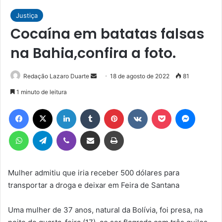
Justiça
Cocaína em batatas falsas
na Bahia,confira a foto.
Mande
Redação Lazaro Duarte
18 de agosto de 2022
81
um
1 minuto de leitura
e-
Facebook
X
Linkedin
Tumblr
Pinterest
VK
Pocket
Messen
mail
WhatsApp
Telegram
Viber
Compartilhar via e-mail
Imprimir
Mulher admitiu que iria receber 500 dólares para
transportar a droga e deixar em Feira de Santana
Uma mulher de 37 anos, natural da Bolívia, foi presa, na