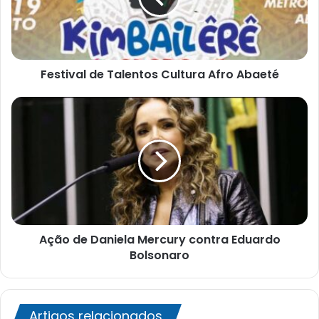
Abaeté
Festival de Talentos Cultura Afro Abaeté
Ação
de
Daniela
Mercury
contra
Eduardo
Bolsonaro
Ação de Daniela Mercury contra Eduardo
Bolsonaro
Artigos relacionados