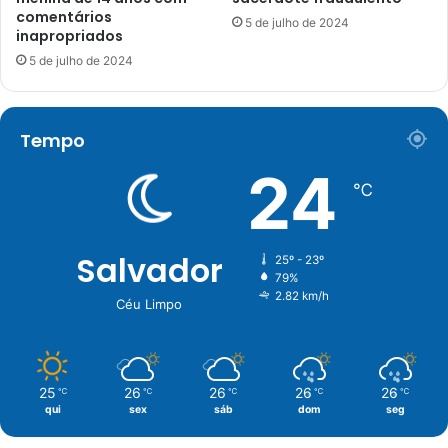
comentários
5 de julho de 2024
inapropriados
5 de julho de 2024
Tempo
24
℃
Salvador
25º - 23º
79%
2.82 km/h
Céu Limpo
25
26
26
26
26
℃
℃
℃
℃
℃
qui
sex
sáb
dom
seg