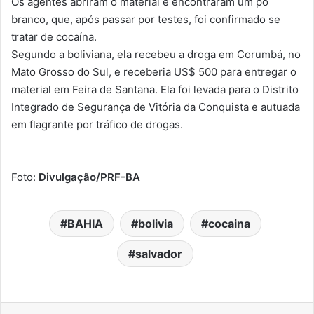
Os agentes abriram o material e encontraram um pó
branco, que, após passar por testes, foi confirmado se
tratar de cocaína.
Segundo a boliviana, ela recebeu a droga em Corumbá, no
Mato Grosso do Sul, e receberia US$ 500 para entregar o
material em Feira de Santana. Ela foi levada para o Distrito
Integrado de Segurança de Vitória da Conquista e autuada
em flagrante por tráfico de drogas.
Foto:
Divulgação/PRF-BA
BAHIA
bolivia
cocaina
salvador
Facebook
X
Linkedin
Tumblr
Pinterest
Reddit
VK
OK