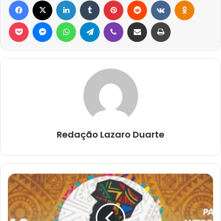
Pocket
Messenger
WhatsApp
Telegram
Viber
Compartilhar via e-mail
Imprimir
Redação Lazaro Duarte
Festival
de
Talentos
Cultura
Afro