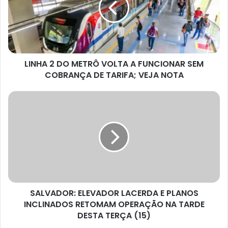
VOLTA
A
FUNCIONAR
SEM
COBRANÇA
LINHA 2 DO METRÔ VOLTA A FUNCIONAR SEM
DE
TARIFA;
COBRANÇA DE TARIFA; VEJA NOTA
VEJA
NOTA
SALVADOR:
ELEVADOR
LACERDA
E
PLANOS
INCLINADOS
RETOMAM
OPERAÇÃO
NA
SALVADOR: ELEVADOR LACERDA E PLANOS
TARDE
DESTA
INCLINADOS RETOMAM OPERAÇÃO NA TARDE
TERÇA
DESTA TERÇA (15)
(15)