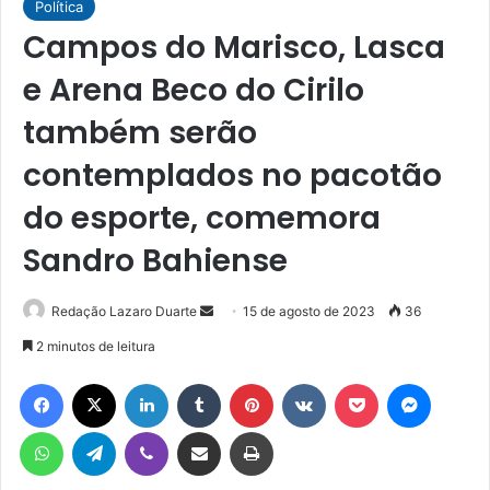
Política
Campos do Marisco, Lasca
e Arena Beco do Cirilo
também serão
contemplados no pacotão
do esporte, comemora
Sandro Bahiense
Mande
Redação Lazaro Duarte
15 de agosto de 2023
36
um
2 minutos de leitura
e-
Facebook
X
Linkedin
Tumblr
Pinterest
VK
Pocket
Messen
mail
WhatsApp
Telegram
Viber
Compartilhar via e-mail
Imprimir