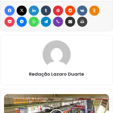
Facebook
X
Linkedin
Tumblr
Pinterest
Reddit
VK
OK
Pocket
Messenger
WhatsApp
Telegram
Viber
Compartilhar via e-mail
Imprimir
Redação Lazaro Duarte
LINHA
2
DO
METRÔ