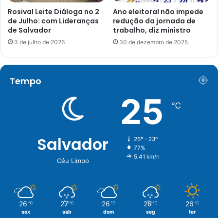
Rosival Leite Diáloga no 2
Ano eleitoral não impede
de Julho: com Lideranças
redução da jornada de
de Salvador
trabalho, diz ministro
3 de julho de 2026
30 de dezembro de 2025
Tempo
25
℃
Salvador
26º - 23º
77%
5.41 km/h
Céu Limpo
26
27
26
26
26
℃
℃
℃
℃
℃
sex
sáb
dom
seg
ter