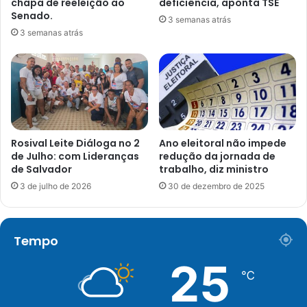
chapa de reeleição ao
deficiência, aponta TSE
Senado.
3 semanas atrás
3 semanas atrás
Rosival Leite Diáloga no 2
Ano eleitoral não impede
de Julho: com Lideranças
redução da jornada de
de Salvador
trabalho, diz ministro
3 de julho de 2026
30 de dezembro de 2025
Tempo
25
℃