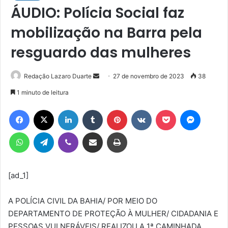
ÁUDIO: Polícia Social faz
mobilização na Barra pela
resguardo das mulheres
Mande
Redação Lazaro Duarte
27 de novembro de 2023
38
um
1 minuto de leitura
e-
Facebook
X
Linkedin
Tumblr
Pinterest
VK
Pocket
Messen
mail
WhatsApp
Telegram
Viber
Compartilhar via e-mail
Imprimir
[ad_1]
A POLÍCIA CIVIL DA BAHIA/ POR MEIO DO
DEPARTAMENTO DE PROTEÇÃO À MULHER/ CIDADANIA E
PESSOAS VULNERÁVEIS/ REALIZOU A 1ª CAMINHADA