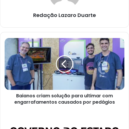
Redação Lazaro Duarte
Baianos
criam
solução
para
ultimar
com
engarrafamentos
causados
por
Baianos criam solução para ultimar com
pedágios
engarrafamentos causados por pedágios
Municípios
baianos
recebem