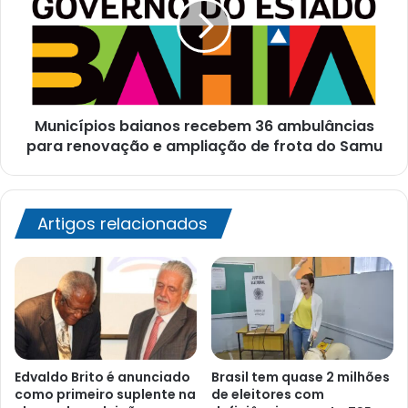
36
ambulâncias
para
renovação
e
ampliação
Municípios baianos recebem 36 ambulâncias
de
frota
para renovação e ampliação de frota do Samu
do
Samu
Artigos relacionados
Edvaldo Brito é anunciado
Brasil tem quase 2 milhões
como primeiro suplente na
de eleitores com