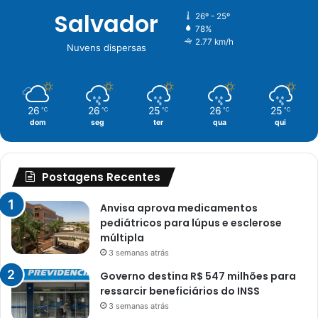
Salvador
26º - 25º
78%
2.77 km/h
Nuvens dispersas
26
26
25
26
25
℃
℃
℃
℃
℃
dom
seg
ter
qua
qui
Postagens Recentes
Anvisa aprova medicamentos
pediátricos para lúpus e esclerose
múltipla
3 semanas atrás
Governo destina R$ 547 milhões para
ressarcir beneficiários do INSS
3 semanas atrás