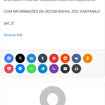
COM INFORMAÇÕES DA SECOM BAHIA/ JOCI SANTANA///
[ad_2]
Source link
Facebook
X
Linkedin
Tumblr
Pinterest
Reddit
VK
OK
Pocket
Messenger
WhatsApp
Telegram
Viber
Compartilhar via e-mail
Imprimir