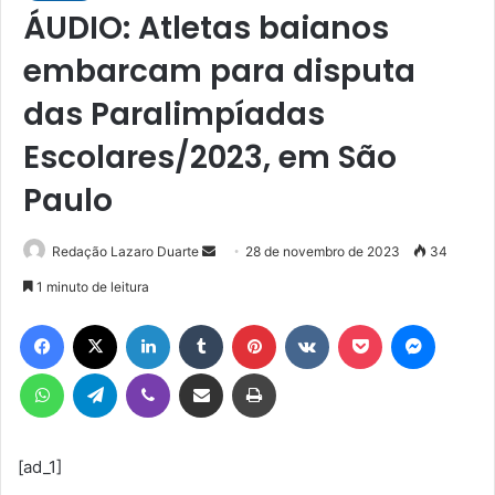
ÁUDIO: Atletas baianos
embarcam para disputa
das Paralimpíadas
Escolares/2023, em São
Paulo
Mande
Redação Lazaro Duarte
28 de novembro de 2023
34
um
1 minuto de leitura
e-
Facebook
X
Linkedin
Tumblr
Pinterest
VK
Pocket
Messen
mail
WhatsApp
Telegram
Viber
Compartilhar via e-mail
Imprimir
[ad_1]