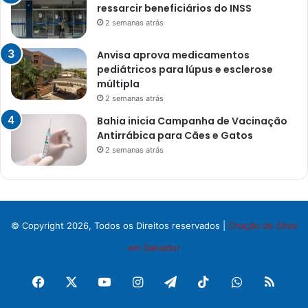
ressarcir beneficiários do INSS
2 semanas atrás
Anvisa aprova medicamentos
pediátricos para lúpus e esclerose
múltipla
2 semanas atrás
Bahia inicia Campanha de Vacinação
Antirrábica para Cães e Gatos
2 semanas atrás
© Copyright 2026, Todos os Direitos reservados |
Criação de Sites
em Salvador
Facebook
X
YouTube
Instagram
Telegram
TikTok
WhatsApp
RSS