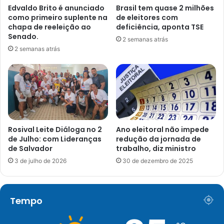
Edvaldo Brito é anunciado
Brasil tem quase 2 milhões
como primeiro suplente na
de eleitores com
chapa de reeleição ao
deficiência, aponta TSE
Senado.
2 semanas atrás
2 semanas atrás
Rosival Leite Diáloga no 2
Ano eleitoral não impede
de Julho: com Lideranças
redução da jornada de
de Salvador
trabalho, diz ministro
3 de julho de 2026
30 de dezembro de 2025
Tempo