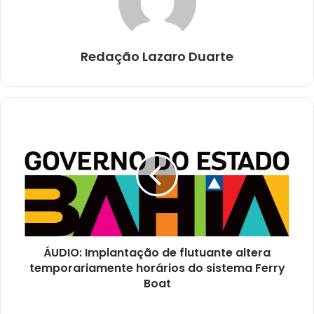
Redação Lazaro Duarte
ÁUDIO:
Implantação
de
flutuante
altera
temporariamente
horários
do
sistema
ÁUDIO: Implantação de flutuante altera
Ferry
Boat
temporariamente horários do sistema Ferry
Boat
ÁUDIO: