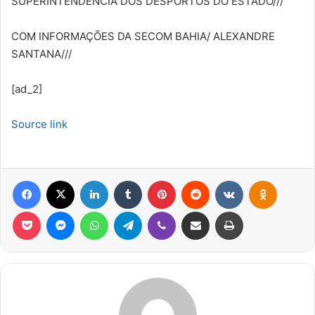
SUPERINTENDÊNCIA DOS DESPORTOS DO ESTADO///
COM INFORMAÇÕES DA SECOM BAHIA/ ALEXANDRE
SANTANA///
[ad_2]
Source link
Facebook
X
Linkedin
Tumblr
Pinterest
Reddit
VK
OK
Pocket
Messenger
WhatsApp
Telegram
Viber
Compartilhar via e-mail
Imprimir