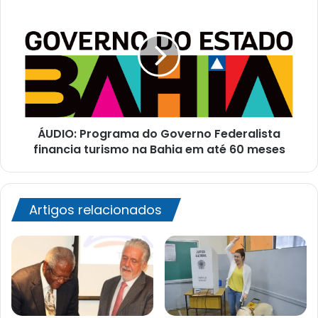
Programa
do
Governo
Federalista
financia
turismo
na
Bahia
ÁUDIO: Programa do Governo Federalista
em
até
financia turismo na Bahia em até 60 meses
60
meses
Artigos relacionados