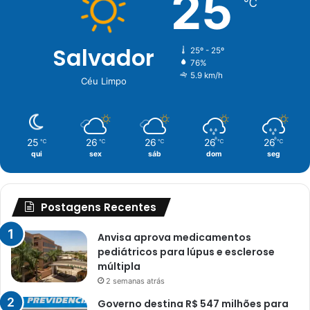
25
℃
Salvador
25º - 25º
76%
5.9 km/h
Céu Limpo
25
26
26
26
26
℃
℃
℃
℃
℃
qui
sex
sáb
dom
seg
Postagens Recentes
Anvisa aprova medicamentos
pediátricos para lúpus e esclerose
múltipla
2 semanas atrás
Governo destina R$ 547 milhões para