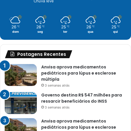
Chuva leve
26
26
25
26
25
℃
℃
℃
℃
℃
dom
seg
ter
qua
qui
Postagens Recentes
Anvisa aprova medicamentos
pediátricos para lúpus e esclerose
múltipla
3 semanas atrás
Governo destina R$ 547 milhões para
ressarcir beneficiários do INSS
3 semanas atrás
Anvisa aprova medicamentos
pediátricos para lúpus e esclerose