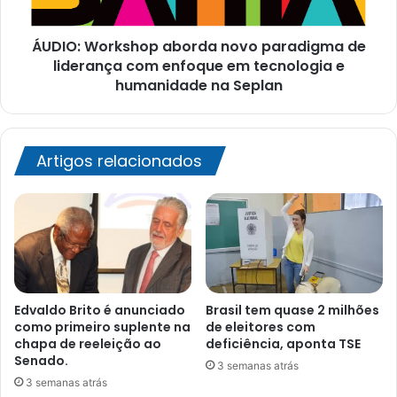
com
enfoque
ÁUDIO: Workshop aborda novo paradigma de
em
tecnologia
liderança com enfoque em tecnologia e
e
humanidade na Seplan
humanidade
na
Seplan
Artigos relacionados
Edvaldo Brito é anunciado
Brasil tem quase 2 milhões
como primeiro suplente na
de eleitores com
chapa de reeleição ao
deficiência, aponta TSE
Senado.
3 semanas atrás
3 semanas atrás