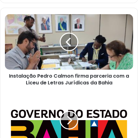
Instalação
Pedro
Calmon
firma
parceria
com
a
Liceu
de
Instalação Pedro Calmon firma parceria com a
Letras
Jurídicas
Liceu de Letras Jurídicas da Bahia
da
Bahia
ÁUDIO:
Workshop
aborda
novo
paradigma
de
liderança