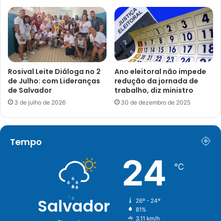
Rosival Leite Diáloga no 2
Ano eleitoral não impede
de Julho: com Lideranças
redução da jornada de
de Salvador
trabalho, diz ministro
3 de julho de 2026
30 de dezembro de 2025
Tempo
24
℃
Salvador
26º - 24º
81%
3.11 km/h