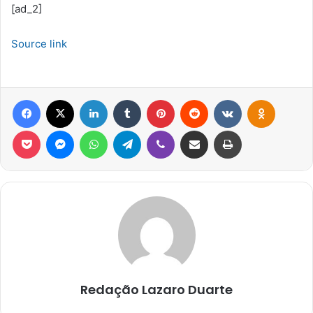
[ad_2]
Source link
Facebook
X
Linkedin
Tumblr
Pinterest
Reddit
VK
OK
Pocket
Messenger
WhatsApp
Telegram
Viber
Compartilhar via e-mail
Imprimir
Redação Lazaro Duarte