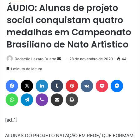
ÁUDIO: Alunas de projeto
social conquistam quatro
medalhas em Campeonato
Brasiliano de Nato Artístico
Mande
Redação Lazaro Duarte
28 de novembro de 2023
44
um
1 minuto de leitura
e-
Facebook
X
Linkedin
Tumblr
Pinterest
VK
Pocket
Messen
mail
WhatsApp
Telegram
Viber
Compartilhar via e-mail
Imprimir
[ad_1]
ALUNAS DO PROJETO NATAÇÃO EM REDE/ QUE FORMAM