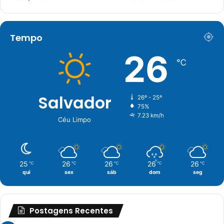
Tempo
26
℃
Salvador
26º - 25º
75%
7.23 km/h
Céu Limpo
25
26
26
26
26
℃
℃
℃
℃
℃
qui
sex
sáb
dom
seg
Postagens Recentes