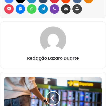
Pocket
Messenger
WhatsApp
Telegram
Viber
Compartilhar via e-mail
Imprimir
Redação Lazaro Duarte
SALVADOR
RECEBE
FEIRA
DE
INTERCÂMBIO
GRATUITA