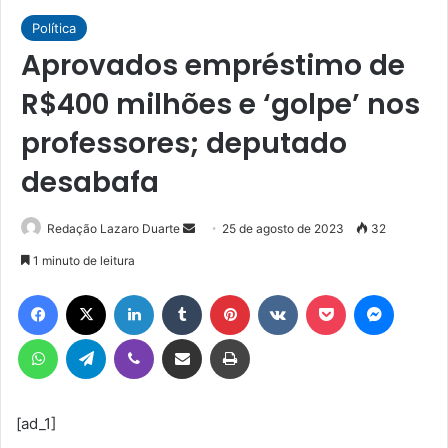
Política
Aprovados empréstimo de
R$400 milhões e ‘golpe’ nos
professores; deputado
desabafa
Mande
Redação Lazaro Duarte
25 de agosto de 2023
32
um
1 minuto de leitura
e-
Facebook
X
Linkedin
Tumblr
Pinterest
VK
Pocket
Messen
mail
WhatsApp
Telegram
Viber
Compartilhar via e-mail
Imprimir
[ad_1]