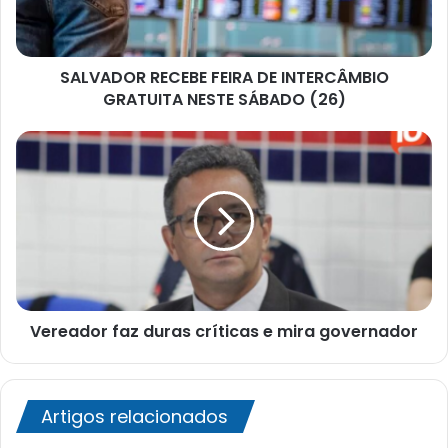
NESTE
SÁBADO
(26)
SALVADOR RECEBE FEIRA DE INTERCÂMBIO
GRATUITA NESTE SÁBADO (26)
Vereador
faz
duras
críticas
e
mira
governador
Vereador faz duras críticas e mira governador
Artigos relacionados