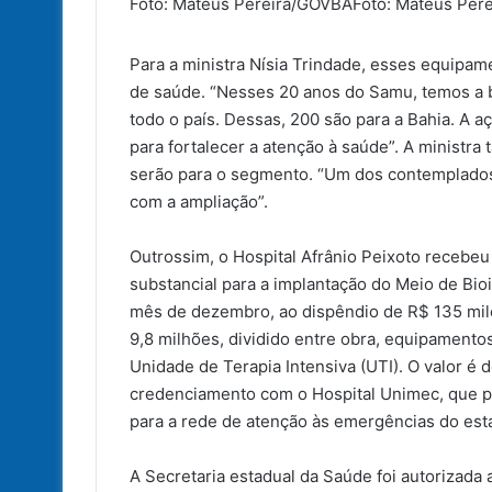
Foto: Mateus Pereira/GOVBA
Foto: Mateus Per
Para a ministra Nísia Trindade, esses equipam
de saúde. “Nesses 20 anos do Samu, temos a b
todo o país. Dessas, 200 são para a Bahia. A 
para fortalecer a atenção à saúde”. A minist
serão para o segmento. “Um dos contemplados s
com a ampliação”.
Outrossim, o Hospital Afrânio Peixoto recebeu
substancial para a implantação do Meio de Bio
mês de dezembro, ao dispêndio de R$ 135 mil
9,8 milhões, dividido entre obra, equipamentos e
Unidade de Terapia Intensiva (UTI). O valor é
credenciamento com o Hospital Unimec, que pos
para a rede de atenção às emergências do esta
A Secretaria estadual da Saúde foi autorizada