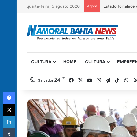
quarta-feira, 5 agosto 2026
Agora
Governo da Bahia
CULTURA
HOME
CULTURA
EMPREE
℃
Facebook
X
YouTube
Instagram
Telegram
TikTok
Wh
24
Salvador
Facebook
X
Linkedin
Tumblr