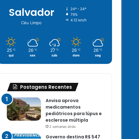
Salvador
24º - 24º
79%
4.12 km/h
Céu Limpo
25
26
27
26
26
℃
℃
℃
℃
℃
qui
sex
sáb
dom
seg
Postagens Recentes
Anvisa aprova
medicamentos
pediátricos para lúpus e
esclerose múltipla
2 semanas atrás
Governo destina R$ 547