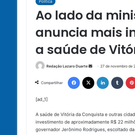
Política
Ao lado da mini
anuncia mais i
a saúde de Vitó
Mande
Redação Lazaro Duarte
27 de novembro de 
um
Facebook
X
Linkedin
Tumbl
e-
Compartilhar
mail
[ad_1]
A saúde de Vitória da Conquista e outras cida
investimento de aproximadamente R$ 22 milhões
governador Jerônimo Rodrigues, escoltado da m