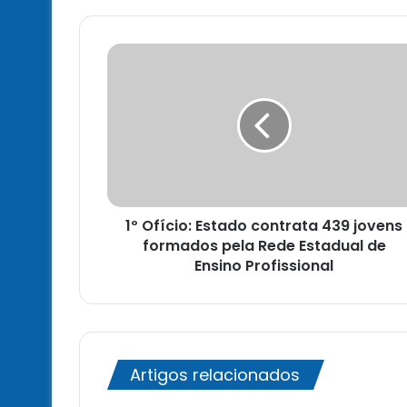
1º
Ofício:
Estado
contrata
439
jovens
formados
pela
Rede
1º Ofício: Estado contrata 439 jovens
Estadual
de
formados pela Rede Estadual de
Ensino
Ensino Profissional
Profissional
Artigos relacionados