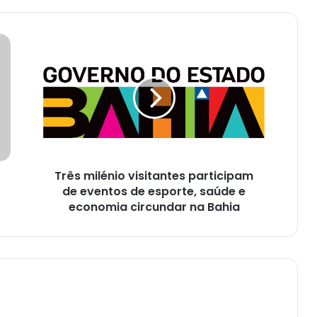
Três
milénio
visitantes
participam
de
eventos
de
esporte,
saúde
Três milénio visitantes participam
e
economia
de eventos de esporte, saúde e
circundar
economia circundar na Bahia
na
Bahia