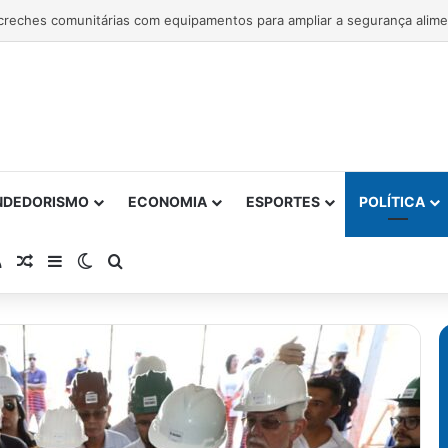
 entrega 1ª etapa da requalificação do Parque Metropolitano de Pituaçu
NDEDORISMO
ECONOMIA
ESPORTES
POLÍTICA
atsApp
RSS
Artigo Aleatório
Barra Lateral
Switch skin
Procurar por