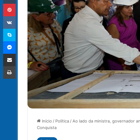
Pinterest
VK
Skype
Messenger
Compartilhar via e-mail
Imprimir
Início
/
Política
/
Ao lado da ministra, governador a
Conquista