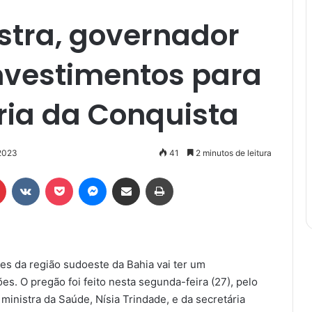
stra, governador
nvestimentos para
ria da Conquista
2023
41
2 minutos de leitura
r
Pinterest
VK
Pocket
Messenger
Compartilhar via e-mail
Imprimir
des da região sudoeste da Bahia vai ter um
. O pregão foi feito nesta segunda-feira (27), pelo
inistra da Saúde, Nísia Trindade, e da secretária