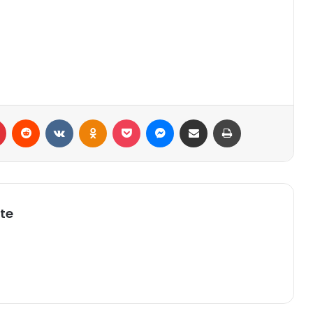
r
Pinterest
Reddit
VK
OK
Pocket
Messenger
Compartilhar via e-mail
Imprimir
te