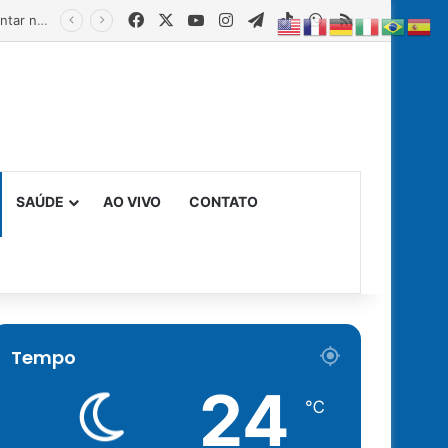
Facebook
X
YouTube
Instagram
Telegram
TikTok
WhatsApp
RSS
SAÚDE
AO VIVO
CONTATO
Tempo
24
℃