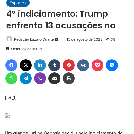
Esportes
4º indiciamento: Trump
enfrenta 13 acusações na
Mande
Redação Lazaro Duarte
15 de agosto de 2023
39
um
3 minutos de leitura
e-
Facebook
X
Linkedin
Tumblr
Pinterest
VK
Pocket
Messen
mail
WhatsApp
Telegram
Viber
Compartilhar via e-mail
Imprimir
[ad_1]
Um grande júri na Geórgia decidiu pelo indiciamento do