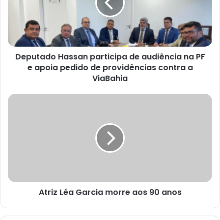
audiência
na
PF
e
apoia
Deputado Hassan participa de audiência na PF
pedido
de
e apoia pedido de providências contra a
providências
ViaBahia
contra
a
Atriz
ViaBahia
Léa
Garcia
morre
aos
90
anos
Atriz Léa Garcia morre aos 90 anos