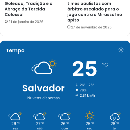
Goleada, Tradição e o
times paulistas com
Abraço da Torcida
árbitro escalado para o
Colossal
jogo contra o Mirassol no
apito
21 de janeiro de 2026
27 de novembro de 2025
Tempo
25
℃
Salvador
26º - 25º
76%
2.81 km/h
Nuvens dispersas
26
27
26
25
25
℃
℃
℃
℃
℃
sex
sáb
dom
seg
ter