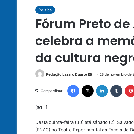
Política
Fórum Preto de 
celebra a memó
da cultura negr
Mande
Redação Lazaro Duarte
28 de novembro de 
um
Facebook
X
Linkedin
Tumbl
e-
Compartilhar
mail
[ad_1]
Desta quinta-feira (30) até sábado (2), Salvad
(FNAC) no Teatro Experimental da Escola de D