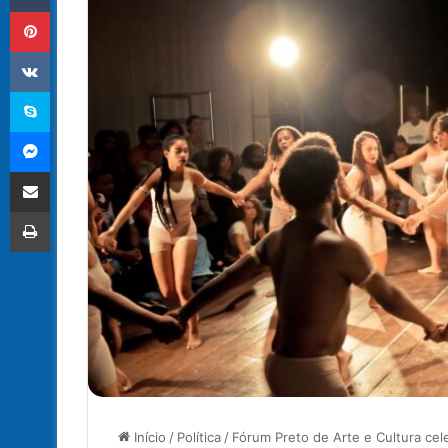
Pinterest
VK
Skype
Messenger
Compartilhar via e-mail
Imprimir
Início
/
Política
/
Fórum Preto de Arte e Cultura cele