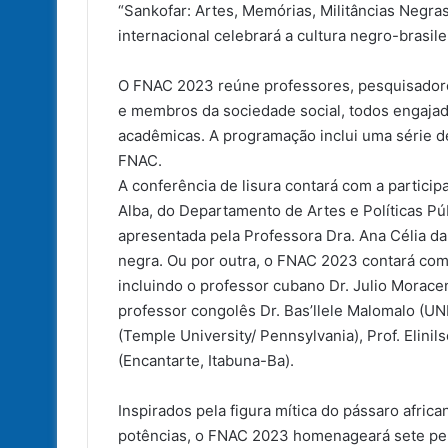
“Sankofar: Artes, Memórias, Militâncias Negras
internacional celebrará a cultura negro-brasilei
O FNAC 2023 reúne professores, pesquisadores
e membros da sociedade social, todos engajados
acadêmicas. A programação inclui uma série de
FNAC.
A conferência de lisura contará com a partici
Alba, do Departamento de Artes e Políticas Pú
apresentada pela Professora Dra. Ana Célia da
negra. Ou por outra, o FNAC 2023 contará com
incluindo o professor cubano Dr. Julio Morac
professor congolês Dr. Bas’llele Malomalo (U
(Temple University/ Pennsylvania), Prof. Elin
(Encantarte, Itabuna-Ba).
Inspirados pela figura mítica do pássaro afric
potências, o FNAC 2023 homenageará sete pe