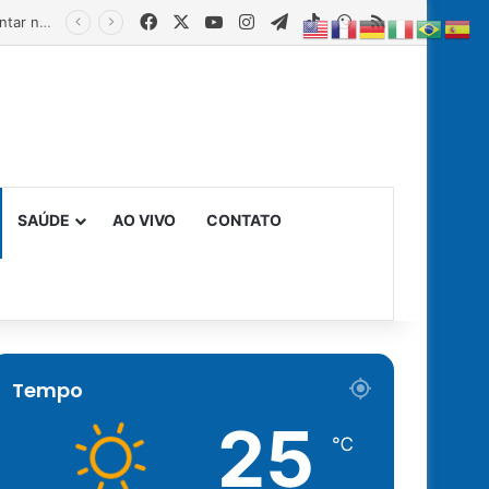
Facebook
X
YouTube
Instagram
Telegram
TikTok
WhatsApp
RSS
Estado fortalece creches comunitárias com equipamentos para ampliar a segurança alimentar na primeira infância
SAÚDE
AO VIVO
CONTATO
Tempo
25
℃