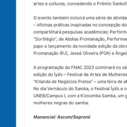
artes e culturas, concedendo o Prêmio Sanko
O evento também incluirá uma série de ativi
– oficinas práticas inspiradas no concepção do
compartilhará pesquisas acadêmicas; Performa
“Sortilégio”, de Abdias Promanação, Performad
papo e lançamento da novidade edição da obra
Promanação (RJ), Jessé Oliveira (POA) e Ângelo
A programação do FNAC 2023 culminará no sáb
edição do Ìyá’s – Festival de Artes de Mulher
“Kitanda de Negócios Pretos” – uma feira de
No dia Vernáculo do Samba, o Festival Ìyá’s e
UNEB/Campus I, com a Kizoomba Samba, um gra
mulheres negras do samba.
Manancial: Ascom/Sepromi