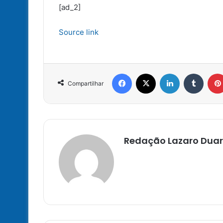
[ad_2]
Source link
Facebook
X
Linkedin
Tumbl
Compartilhar
Redação Lazaro Duar