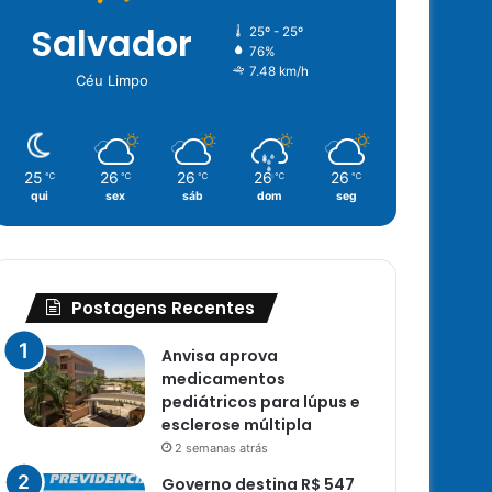
Salvador
25º - 25º
76%
7.48 km/h
Céu Limpo
25
26
26
26
26
℃
℃
℃
℃
℃
qui
sex
sáb
dom
seg
Postagens Recentes
Anvisa aprova
medicamentos
pediátricos para lúpus e
esclerose múltipla
2 semanas atrás
Governo destina R$ 547