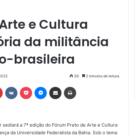
Arte e Cultura
ria da militância
o-brasileira
2023
39
2 minutos de leitura
r
Pinterest
VK
Pocket
Messenger
Compartilhar via e-mail
Imprimir
or sediará a 7ª edição do Fórum Preto de Arte e Cultura
ança da Universidade Federalista da Bahia. Sob o tema