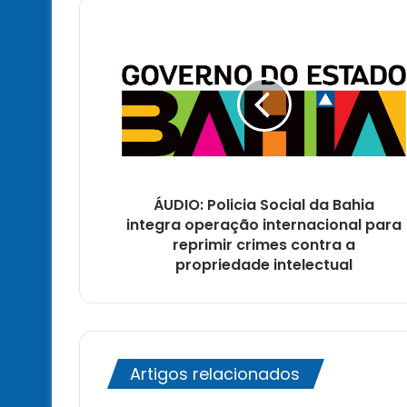
ÁUDIO:
Policia
Social
da
Bahia
integra
operação
internacional
para
ÁUDIO: Policia Social da Bahia
reprimir
crimes
integra operação internacional para
contra
reprimir crimes contra a
a
propriedade intelectual
propriedade
intelectual
Artigos relacionados