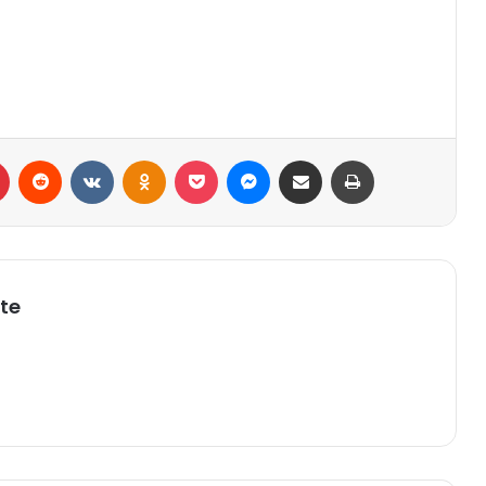
r
Pinterest
Reddit
VK
OK
Pocket
Messenger
Compartilhar via e-mail
Imprimir
te