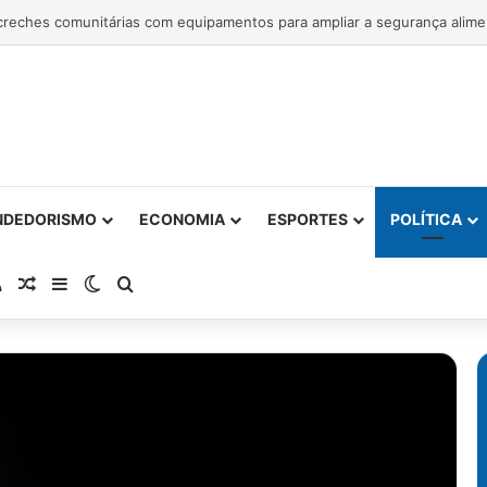
NDEDORISMO
ECONOMIA
ESPORTES
POLÍTICA
atsApp
RSS
Artigo Aleatório
Barra Lateral
Switch skin
Procurar por