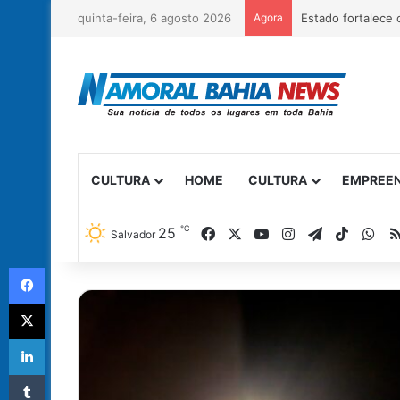
quinta-feira, 6 agosto 2026
Agora
CULTURA
HOME
CULTURA
EMPREE
℃
Facebook
X
YouTube
Instagram
Telegram
TikTok
Wh
25
Salvador
Facebook
X
Linkedin
Tumblr