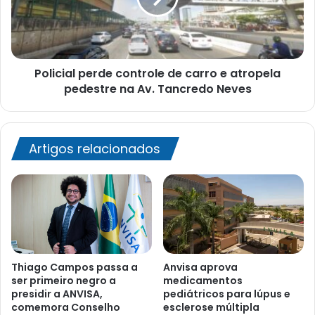
e
atropela
pedestre
na
Policial perde controle de carro e atropela
Av.
Tancredo
pedestre na Av. Tancredo Neves
Neves
Artigos relacionados
Thiago Campos passa a
Anvisa aprova
ser primeiro negro a
medicamentos
presidir a ANVISA,
pediátricos para lúpus e
comemora Conselho
esclerose múltipla