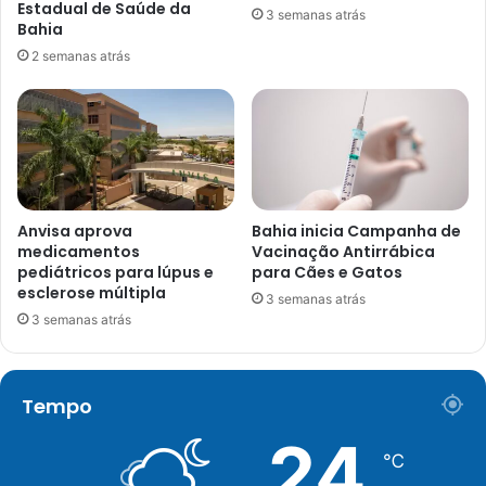
Estadual de Saúde da
3 semanas atrás
Bahia
2 semanas atrás
Anvisa aprova
Bahia inicia Campanha de
medicamentos
Vacinação Antirrábica
pediátricos para lúpus e
para Cães e Gatos
esclerose múltipla
3 semanas atrás
3 semanas atrás
Tempo
24
℃