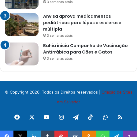
3 semanas atrás
Anvisa aprova medicamentos
pediátricos para lúpus e esclerose
múltipla
3 semanas atrás
Bahia inicia Campanha de Vacinação
Antirrábica para Cães e Gatos
3 semanas atrás
© Copyright 2026, Todos os Direitos reservados |
Criação de Sites
em Salvador
Facebook
X
YouTube
Instagram
Telegram
TikTok
WhatsApp
RSS