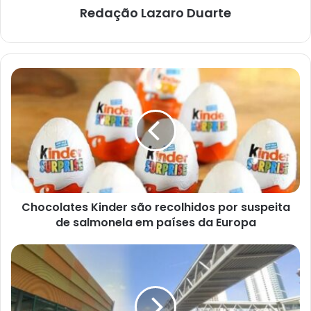
Redação Lazaro Duarte
Chocolates
Kinder
são
recolhidos
por
suspeita
de
salmonela
em
Chocolates Kinder são recolhidos por suspeita
países
da
de salmonela em países da Europa
Europa
Policial
perde
controle
de
carro