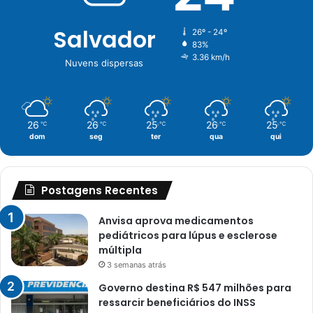
Salvador
26º - 24º
83%
3.36 km/h
Nuvens dispersas
26
26
25
26
25
℃
℃
℃
℃
℃
dom
seg
ter
qua
qui
Postagens Recentes
Anvisa aprova medicamentos
pediátricos para lúpus e esclerose
múltipla
3 semanas atrás
Governo destina R$ 547 milhões para
ressarcir beneficiários do INSS