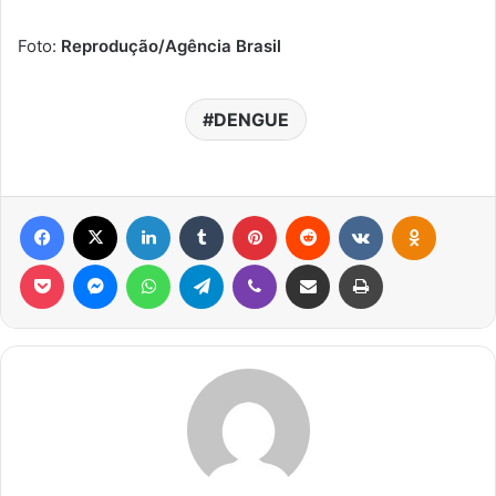
Foto:
Reprodução/Agência Brasil
DENGUE
Facebook
X
Linkedin
Tumblr
Pinterest
Reddit
VK
OK
Pocket
Messenger
WhatsApp
Telegram
Viber
Compartilhar via e-mail
Imprimir