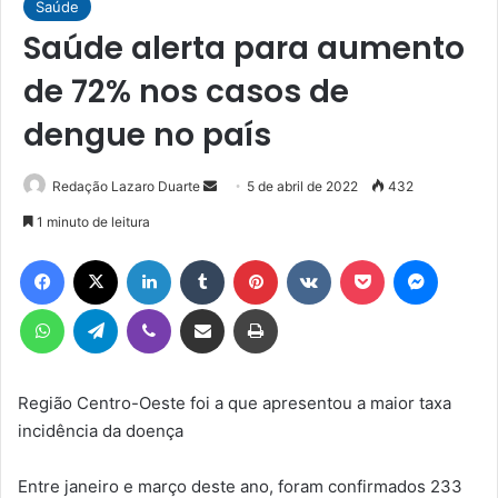
Saúde
Saúde alerta para aumento
de 72% nos casos de
dengue no país
Mande
Redação Lazaro Duarte
5 de abril de 2022
432
um
1 minuto de leitura
e-
Facebook
X
Linkedin
Tumblr
Pinterest
VK
Pocket
Messen
mail
WhatsApp
Telegram
Viber
Compartilhar via e-mail
Imprimir
Região Centro-Oeste foi a que apresentou a maior taxa
incidência da doença
Entre janeiro e março deste ano, foram confirmados 233