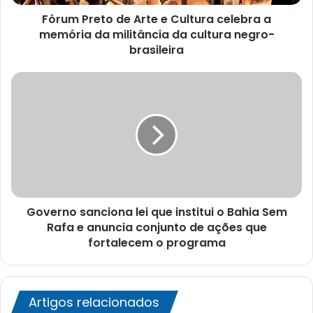
memória
Fórum Preto de Arte e Cultura celebra a
da
militância
memória da militância da cultura negro-
da
brasileira
cultura
negro-
Governo
brasileira
sanciona
lei
que
institui
o
Bahia
Sem
Rafa
Governo sanciona lei que institui o Bahia Sem
e
anuncia
Rafa e anuncia conjunto de ações que
conjunto
fortalecem o programa
de
ações
que
fortalecem
Artigos relacionados
o