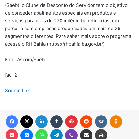
(Saeb), o Clube de Desconto do Servidor tem o objetivo
de conceder abatimentos especiais em produtos e
serviços para mais de 270 milénio beneficiários, em
parceria com empresas credenciadas em mais de 26
segmentos diferentes. Para saber mais sobre o programa,
acesse o RH Bahia (https://rhbahia.ba.gov.br/).
Foto: Ascom/Saeb
[ad_2]
Source link
Facebook
X
Linkedin
Tumblr
Pinterest
Reddit
VK
OK
Pocket
Messenger
WhatsApp
Telegram
Viber
Compartilhar via e-mail
Imprimir