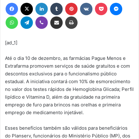
Facebook
X
Linkedin
Tumblr
Pinterest
VK
Pocket
Messen
mail
WhatsApp
Telegram
Viber
Compartilhar via e-mail
Imprimir
[ad_1]
Até o dia 10 de dezembro, as farmácias Pague Menos e
Extrafarma promovem serviços de saúde gratuitos e com
descontos exclusivos para o funcionalismo público
estadual. A iniciativa contará com 10% de esmorecimento
no valor dos testes rápidos de Hemoglobina Glicada; Perfil
lipídico e Vitamina D, além da gratuidade na primeira
emprego de furo para brincos nas orelhas e primeira
emprego de medicamento injetável.
Esses benefícios também são válidos para beneficiários
do Planserv, funcionários do Ministério Público (MP), dos