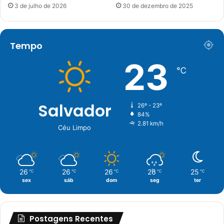
3 de julho de 2026
30 de dezembro de 2025
Tempo
23
℃
Salvador
26º - 23º
84%
2.81 km/h
Céu Limpo
26
26
26
26
25
℃
℃
℃
℃
℃
sex
sáb
dom
seg
ter
Postagens Recentes