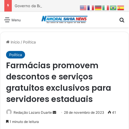
Governo da Bahia entrega 1ª etapa da requalificação do Parque Metropolitano de Pituaçu
Pr
Menu
Início
/
Política
Política
Farmácias promovem
descontos e serviços
gratuitos exclusivos para
servidores estaduais
Mande
Redação Lazaro Duarte
28 de novembro de 2023
41
um
1 minuto de leitura
e-