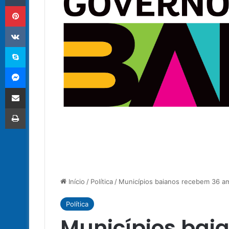
Pinterest
VK
Skype
Messenger
Compartilhar via e-mail
Imprimir
Início
/
Política
/
Municípios baianos recebem 36 am
Política
Municípios bai