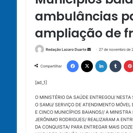
ambulâncias pa
ampliação de f
Mande
Redação Lazaro Duarte
27 de novembro de 
um
Facebook
X
Linkedin
Tumbl
e-
Compartilhar
mail
[ad_1]
O MINISTÉRIO DA SAÚDE ENTREGOU/ NESTA 
O SAMU/ SERVIÇO DE ATENDIMENTO MÓVEL D
E CINCO MUNICÍPIOS BAIANOS// A MINISTRA
JERÔNIMO RODRIGUES/ REALIZARAM A ENTR
DA CONQUISTA/ PARA ENTREGAR MAIS DOZE