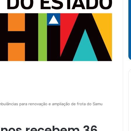
bulâncias para renovação e ampliação de frota do Samu
anos recebem 36