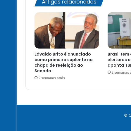
Artigos relacionados
Edvaldo Brito é anunciado
Brasil tem
como primeiro suplente na
eleitores 
chapa de reeleição ao
aponta TS
Senado.
2 semanas a
2 semanas atrás
© C