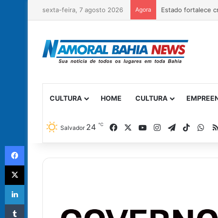
sexta-feira, 7 agosto 2026
Agora
CULTURA
HOME
CULTURA
EMPREE
℃
Facebook
X
YouTube
Instagram
Telegram
TikTok
Wh
24
Salvador
Facebook
X
Linkedin
Tumblr