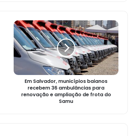
Em
Salvador,
municípios
baianos
recebem
36
ambulâncias
para
renovação
Em Salvador, municípios baianos
e
ampliação
recebem 36 ambulâncias para
de
renovação e ampliação de frota do
frota
Samu
do
Samu