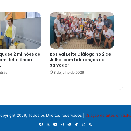
 quase 2 milhões de
Rosival Leite Diáloga no 2 de
com deficiência,
Julho: com Lideranças de
E
Salvador
trás
3 de julho de 2026
opyright 2026, Todos os Direitos reservados |
Criação de Sites em Salv
Facebook
X
YouTube
Instagram
Telegram
TikTok
WhatsApp
RSS