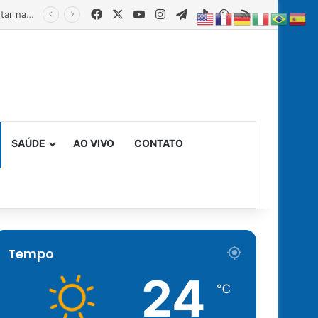
Facebook
X
YouTube
Instagram
Telegram
TikTok
WhatsApp
RSS
Estado fortalece creches comunitárias com equipamentos para ampliar a segurança alimentar na primeira infância
SAÚDE
AO VIVO
CONTATO
Tempo
24
℃