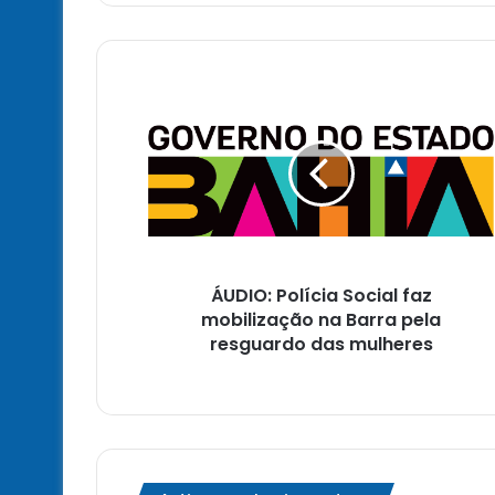
ÁUDIO:
Polícia
Social
faz
mobilização
na
Barra
pela
resguardo
ÁUDIO: Polícia Social faz
das
mulheres
mobilização na Barra pela
resguardo das mulheres