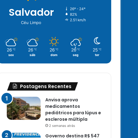
Salvador
26º - 24º
82%
2.51 km/h
Céu Limpo
26
26
26
26
25
℃
℃
℃
℃
℃
sex
sáb
dom
seg
ter
Postagens Recentes
Anvisa aprova
medicamentos
pediátricos para lúpus e
esclerose múltipla
2 semanas atrás
Governo destina R$ 547