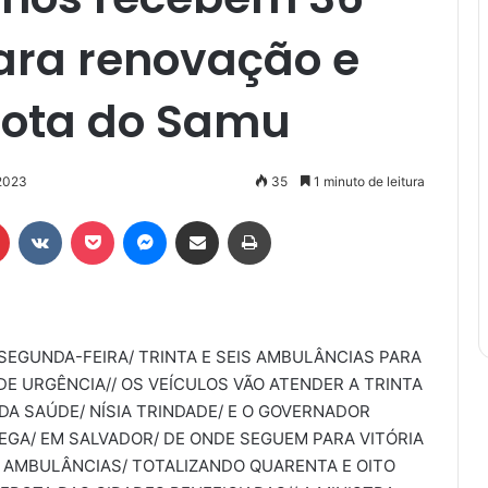
ra renovação e
rota do Samu
2023
35
1 minuto de leitura
r
Pinterest
VK
Pocket
Messenger
Compartilhar via e-mail
Imprimir
SEGUNDA-FEIRA/ TRINTA E SEIS AMBULÂNCIAS PARA
E URGÊNCIA// OS VEÍCULOS VÃO ATENDER A TRINTA
 DA SAÚDE/ NÍSIA TRINDADE/ E O GOVERNADOR
EGA/ EM SALVADOR/ DE ONDE SEGUEM PARA VITÓRIA
 AMBULÂNCIAS/ TOTALIZANDO QUARENTA E OITO