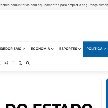
NDEDORISMO
ECONOMIA
ESPORTES
POLÍTICA
atsApp
RSS
Artigo Aleatório
Barra Lateral
Switch skin
Procurar por