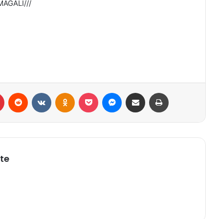
AGALÍ///
r
Pinterest
Reddit
VK
OK
Pocket
Messenger
Compartilhar via e-mail
Imprimir
te