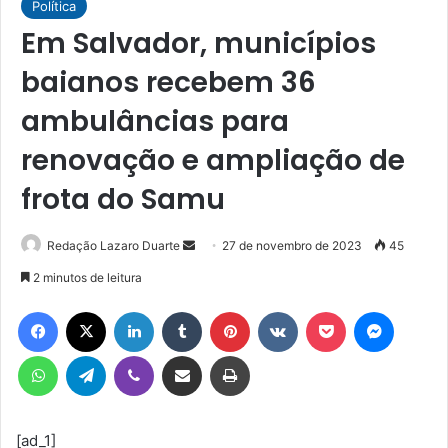
Política
Em Salvador, municípios
baianos recebem 36
ambulâncias para
renovação e ampliação de
frota do Samu
Mande
Redação Lazaro Duarte
27 de novembro de 2023
45
um
2 minutos de leitura
e-
Facebook
X
Linkedin
Tumblr
Pinterest
VK
Pocket
Messen
mail
WhatsApp
Telegram
Viber
Compartilhar via e-mail
Imprimir
[ad_1]