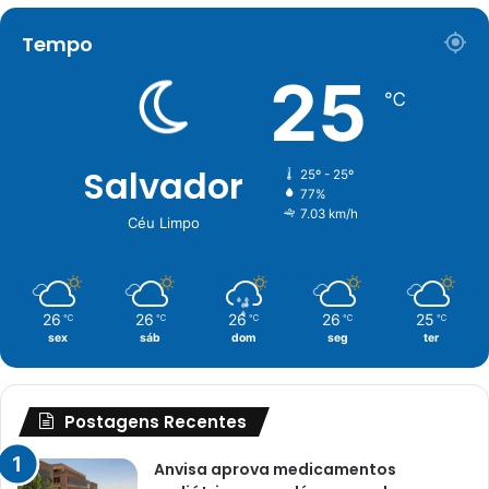
Tempo
25
℃
Salvador
25º - 25º
77%
7.03 km/h
Céu Limpo
26
26
26
26
25
℃
℃
℃
℃
℃
sex
sáb
dom
seg
ter
Postagens Recentes
Anvisa aprova medicamentos