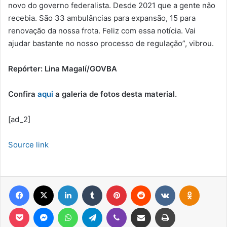
novo do governo federalista. Desde 2021 que a gente não
recebia. São 33 ambulâncias para expansão, 15 para
renovação da nossa frota. Feliz com essa notícia. Vai
ajudar bastante no nosso processo de regulação”, vibrou.
Repórter: Lina Magalí/GOVBA
Confira
aqui
a galeria de fotos desta material.
[ad_2]
Source link
Facebook
X
Linkedin
Tumblr
Pinterest
Reddit
VK
OK
Pocket
Messenger
WhatsApp
Telegram
Viber
Compartilhar via e-mail
Imprimir