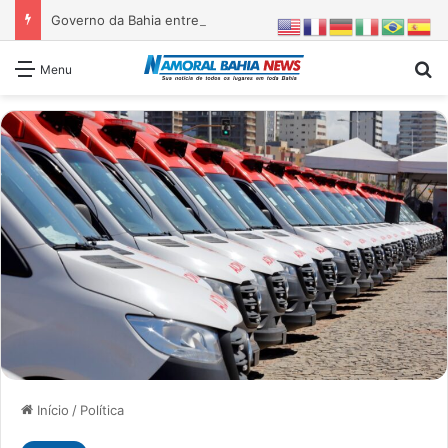
Governo da Bahia entrega 1ª etapa da requalificação do Parque Metropolitano de Pituaçu
Pr
Menu
Início
/
Política