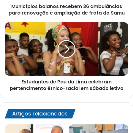
Municípios baianos recebem 36 ambulâncias
de
frota
para renovação e ampliação de frota do Samu
do
Samu
Estudantes
de
Pau
da
Lima
celebram
pertencimento
étnico-
racial
Estudantes de Pau da Lima celebram
em
sábado
pertencimento étnico-racial em sábado letivo
letivo
Artigos relacionados