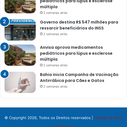
pediátricos para lúpus e esclerose
múltipla
2 semanas atrás
Governo destina R$ 547 milhões para
ressarcir beneficiários do INSS
2 semanas atrás
Anvisa aprova medicamentos
pediátricos para lúpus e esclerose
múltipla
2 semanas atrás
Bahia inicia Campanha de Vacinação
Antirrábica para Cães e Gatos
2 semanas atrás
© Copyright 2026, Todos os Direitos reservados |
Criação de Sites
em Salvador