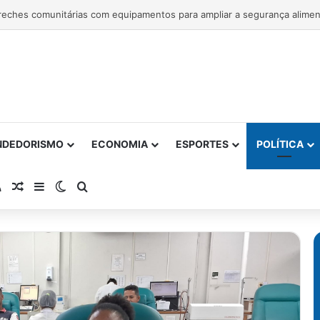
NDEDORISMO
ECONOMIA
ESPORTES
POLÍTICA
atsApp
RSS
Artigo Aleatório
Barra Lateral
Switch skin
Procurar por