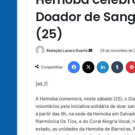
Doador de Sang
(25)
Mande
Redação Lazaro Duarte
25 de novembro de 
um
Facebook
X
Linkedin
Tumbl
e-
Compartilhar
mail
[ad_1]
A Hemoba comemora, neste sábado (25), o Dia
voluntários pela iniciativa solidária de doar 
a partir das 9h, na sede da Hemoba em Salvador
filarmónica Os Tios, e do Coral Alegria Vocal
estado, as unidades da Hemoba de Barreiras, F