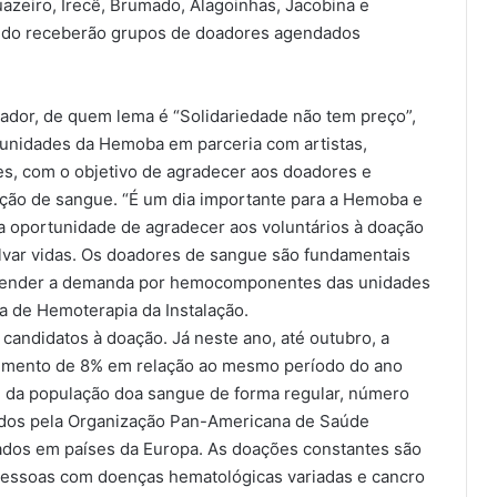
azeiro, Irecê, Brumado, Alagoinhas, Jacobina e
uando receberão grupos de doadores agendados
dor, de quem lema é “Solidariedade não tem preço”,
s unidades da Hemoba em parceria com artistas,
ões, com o objetivo de agradecer aos doadores e
ação de sangue. “É um dia importante para a Hemoba e
 oportunidade de agradecer aos voluntários à doação
lvar vidas. Os doadores de sangue são fundamentais
atender a demanda por hemocomponentes das unidades
ora de Hemoterapia da Instalação.
candidatos à doação. Já neste ano, até outubro, a
aumento de 8% em relação ao mesmo período do ano
8% da população doa sangue de forma regular, número
idos pela Organização Pan-Americana de Saúde
ados em países da Europa. As doações constantes são
pessoas com doenças hematológicas variadas e cancro