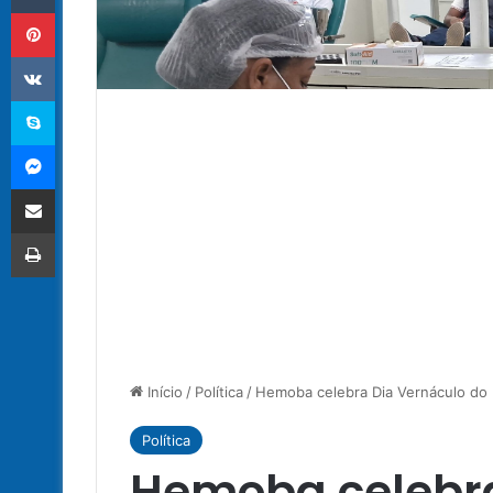
Pinterest
VK
Skype
Messenger
Compartilhar via e-mail
Imprimir
Início
/
Política
/
Hemoba celebra Dia Vernáculo do
Política
Hemoba celebra