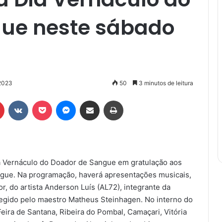
ue neste sábado
2023
50
3 minutos de leitura
r
Pinterest
VK
Pocket
Messenger
Compartilhar via e-mail
Imprimir
 Vernáculo do Doador de Sangue em gratulação aos
sangue. Na programação, haverá apresentações musicais,
, do artista Anderson Luís (AL72), integrante da
, regido pelo maestro Matheus Steinhagen. No interno do
eira de Santana, Ribeira do Pombal, Camaçari, Vitória