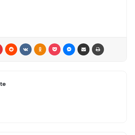
r
Pinterest
Reddit
VK
OK
Pocket
Messenger
Compartilhar via e-mail
Imprimir
te