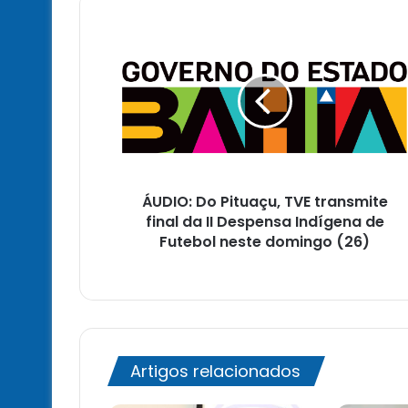
ÁUDIO:
Do
Pituaçu,
TVE
transmite
final
da
II
Despensa
ÁUDIO: Do Pituaçu, TVE transmite
Indígena
de
final da II Despensa Indígena de
Futebol
Futebol neste domingo (26)
neste
domingo
(26)
Artigos relacionados