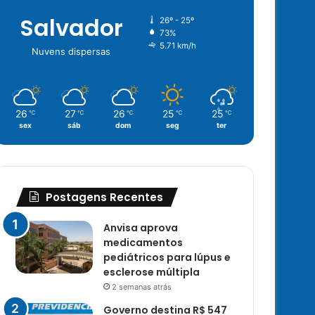
Salvador
26º - 25º
73%
5.71 km/h
Nuvens dispersas
26
27
26
25
25
℃
℃
℃
℃
℃
sex
sáb
dom
seg
ter
Postagens Recentes
Anvisa aprova
medicamentos
pediátricos para lúpus e
esclerose múltipla
2 semanas atrás
Governo destina R$ 547