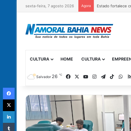
sexta-feira, 7 agosto 2026
Agora
CULTURA
HOME
CULTURA
EMPREE
℃
Facebook
X
YouTube
Instagram
Telegram
TikTok
Wh
26
Salvador
Facebook
X
Linkedin
Tumblr