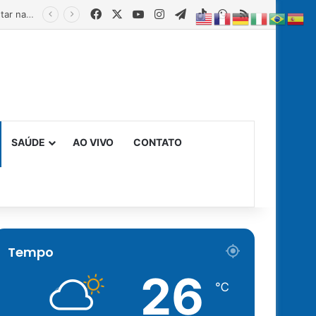
Facebook
X
YouTube
Instagram
Telegram
TikTok
WhatsApp
RSS
Estado fortalece creches comunitárias com equipamentos para ampliar a segurança alimentar na primeira infância
SAÚDE
AO VIVO
CONTATO
Tempo
26
℃