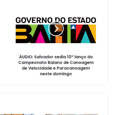
ÁUDIO:
Salvador
sedia
10ª
lanço
do
Campeonato
Baiano
de
ÁUDIO: Salvador sedia 10ª lanço do
Canoagem
de
Campeonato Baiano de Canoagem
Velocidade
de Velocidade e Paracanoagem
e
neste domingo
Paracanoagem
neste
domingo