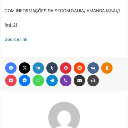
COM INFORMAÇÕES DA SECOM BAHIA/ AMANDA ISSA///
[ad_2]
Source link
Facebook
X
Linkedin
Tumblr
Pinterest
Reddit
VK
OK
Pocket
Messenger
WhatsApp
Telegram
Viber
Compartilhar via e-mail
Imprimir