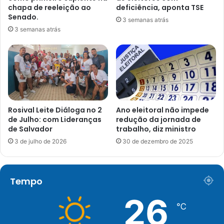
chapa de reeleição ao
deficiência, aponta TSE
Senado.
3 semanas atrás
3 semanas atrás
Rosival Leite Diáloga no 2
Ano eleitoral não impede
de Julho: com Lideranças
redução da jornada de
de Salvador
trabalho, diz ministro
3 de julho de 2026
30 de dezembro de 2025
Tempo
26
℃