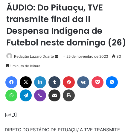
ÁUDIO: Do Pituaçu, TVE
transmite final da II
Despensa Indígena de
Futebol neste domingo (26)
Mande
Redação Lazaro Duarte
25 de novembro de 2023
33
um
1 minuto de leitura
e-
Facebook
X
Linkedin
Tumblr
Pinterest
VK
Pocket
Messen
mail
WhatsApp
Telegram
Viber
Compartilhar via e-mail
Imprimir
[ad_1]
DIRETO DO ESTÁDIO DE PITUAÇU/ A TVE TRANSMITE