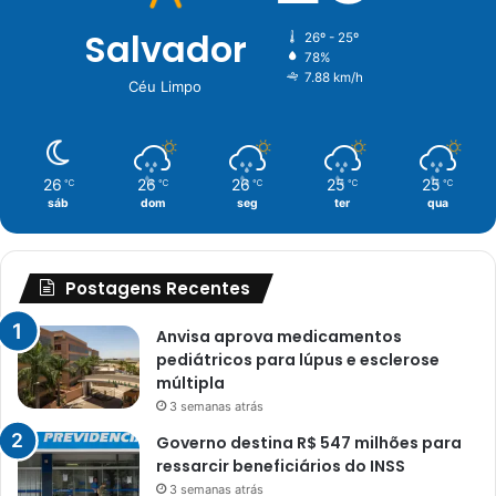
Salvador
26º - 25º
78%
7.88 km/h
Céu Limpo
26
26
26
25
25
℃
℃
℃
℃
℃
sáb
dom
seg
ter
qua
Postagens Recentes
Anvisa aprova medicamentos
pediátricos para lúpus e esclerose
múltipla
3 semanas atrás
Governo destina R$ 547 milhões para
ressarcir beneficiários do INSS
3 semanas atrás