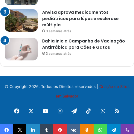
Anvisa aprova medicamentos
pediátricos para lúpus e esclerose
múltipla
3 semanas atrás
Bahia inicia Campanha de Vacinação
Antirrábica para Cães e Gatos
3 semanas atrás
© Copyright 2026, Todos os Direitos reservados |
Criação de Sites
em Salvador
Facebook
X
YouTube
Instagram
Telegram
TikTok
WhatsApp
RSS