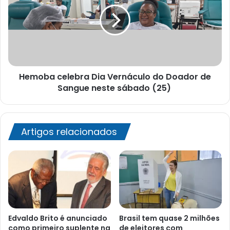
Vernáculo
do
Doador
de
Sangue
neste
Hemoba celebra Dia Vernáculo do Doador de
sábado
(25)
Sangue neste sábado (25)
Artigos relacionados
Edvaldo Brito é anunciado
Brasil tem quase 2 milhões
como primeiro suplente na
de eleitores com