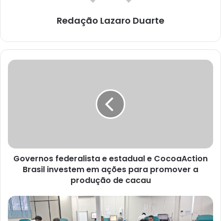
Redação Lazaro Duarte
Governos
federalista
e
estadual
e
CocoaAction
Brasil
investem
em
Governos federalista e estadual e CocoaAction
ações
para
Brasil investem em ações para promover a
promover
produção de cacau
a
produção
Hemoba
de
celebra
cacau
Dia