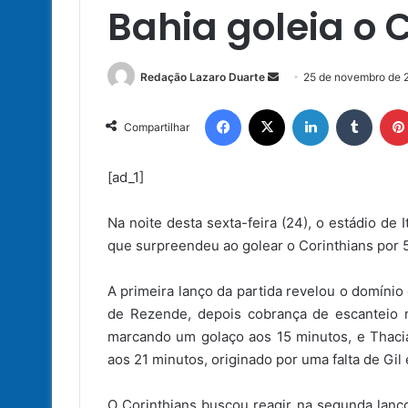
Bahia goleia o 
Mande
Redação Lazaro Duarte
25 de novembro de 
um
Facebook
X
Linkedin
Tumbl
e-
Compartilhar
mail
[ad_1]
Na noite desta sexta-feira (24), o estádio de
que surpreendeu ao golear o Corinthians por 5
A primeira lanço da partida revelou o domínio
de Rezende, depois cobrança de escanteio ma
marcando um golaço aos 15 minutos, e Thaci
aos 21 minutos, originado por uma falta de Gil
O Corinthians buscou reagir na segunda lanço