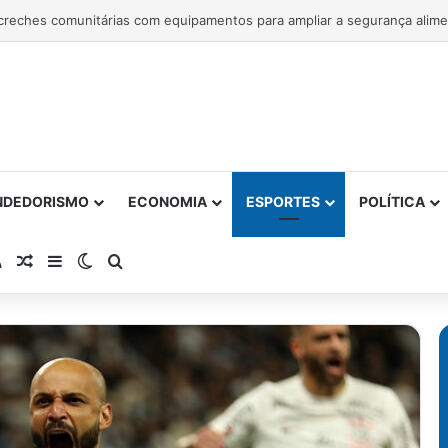
NDEDORISMO
ECONOMIA
ESPORTES
POLÍTICA
atsApp
RSS
Artigo Aleatório
Barra Lateral
Switch skin
Procurar por