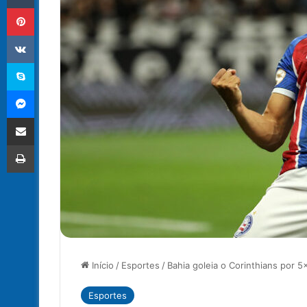
Pinterest
VK
Skype
Messenger
Compartilhar via e-mail
Imprimir
Início
/
Esportes
/
Bahia goleia o Corinthians por 5
Esportes