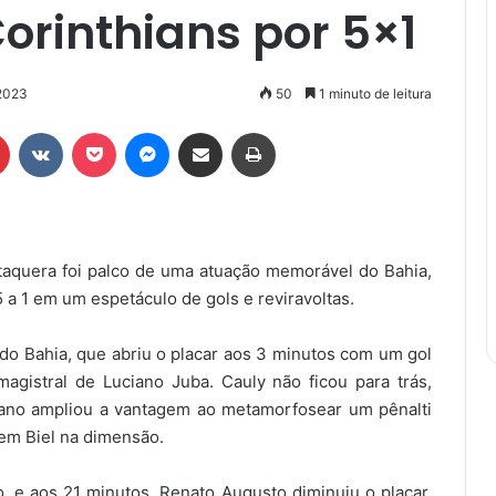
Corinthians por 5×1
2023
50
1 minuto de leitura
r
Pinterest
VK
Pocket
Messenger
Compartilhar via e-mail
Imprimir
 Itaquera foi palco de uma atuação memorável do Bahia,
 a 1 em um espetáculo de gols e reviravoltas.
 do Bahia, que abriu o placar aos 3 minutos com um gol
gistral de Luciano Juba. Cauly não ficou para trás,
ano ampliou a vantagem ao metamorfosear um pênalti
 em Biel na dimensão.
, e aos 21 minutos, Renato Augusto diminuiu o placar,