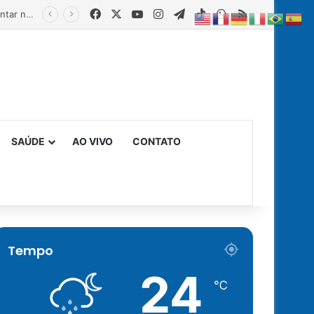
Facebook
X
YouTube
Instagram
Telegram
TikTok
WhatsApp
RSS
Estado fortalece creches comunitárias com equipamentos para ampliar a segurança alimentar na primeira infância
SAÚDE
AO VIVO
CONTATO
Tempo
24
℃