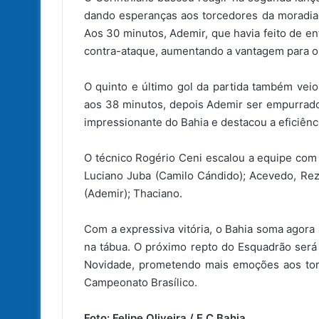
dando esperanças aos torcedores da moradia. 
Aos 30 minutos, Ademir, que havia feito de e
contra-ataque, aumentando a vantagem para o
O quinto e último gol da partida também vei
aos 38 minutos, depois Ademir ser empurrado 
impressionante do Bahia e destacou a eficiênc
O técnico Rogério Ceni escalou a equipe com 
Luciano Juba (Camilo Cándido); Acevedo, Reze
(Ademir); Thaciano.
Com a expressiva vitória, o Bahia soma agor
na tábua. O próximo repto do Esquadrão será 
Novidade, prometendo mais emoções aos tor
Campeonato Brasílico.
Foto: Felipe Oliveira / E.C Bahia