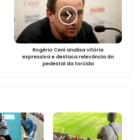
analisa
vitória
expressiva
e
destaca
relevância
do
Rogério Ceni analisa vitória
pedestal
da
expressiva e destaca relevância do
torcida
pedestal da torcida