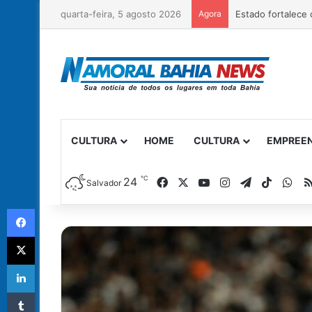
quarta-feira, 5 agosto 2026
Agora
CULTURA
HOME
CULTURA
EMPREE
℃
Facebook
X
YouTube
Instagram
Telegram
TikTok
Wh
24
Salvador
Facebook
X
Linkedin
Tumblr