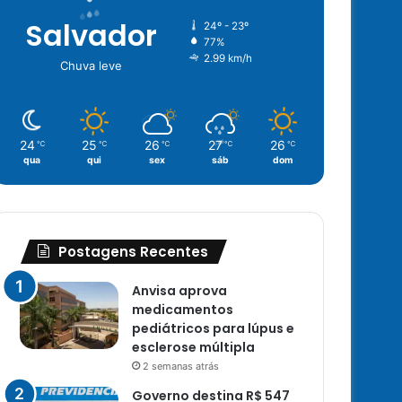
Salvador
24º - 23º
77%
2.99 km/h
Chuva leve
24
25
26
27
26
℃
℃
℃
℃
℃
qua
qui
sex
sáb
dom
Postagens Recentes
Anvisa aprova
medicamentos
pediátricos para lúpus e
esclerose múltipla
2 semanas atrás
Governo destina R$ 547