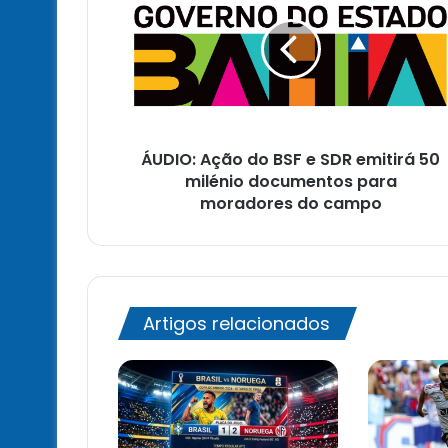
do
BSF
e
SDR
emitirá
50
milénio
ÁUDIO: Ação do BSF e SDR emitirá 50
documentos
para
milénio documentos para
moradores
moradores do campo
do
campo
Artigos relacionados