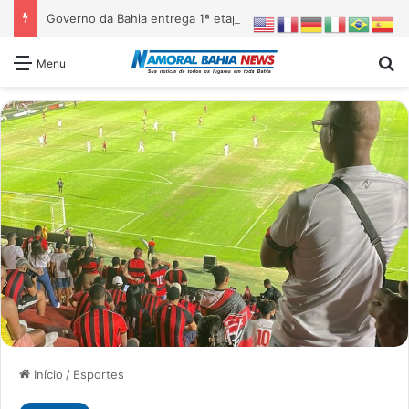
Governo da Bahia entrega 1ª etapa da requalificação do Parque Metropolitano de Pituaçu
Pr
Menu
Início
/
Esportes