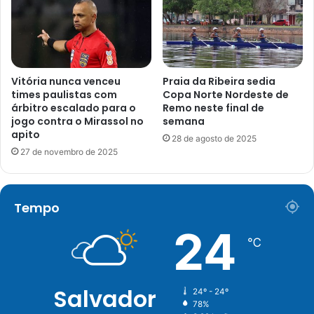
Vitória nunca venceu
Praia da Ribeira sedia
times paulistas com
Copa Norte Nordeste de
árbitro escalado para o
Remo neste final de
jogo contra o Mirassol no
semana
apito
28 de agosto de 2025
27 de novembro de 2025
Tempo
24
℃
Salvador
24º - 24º
78%