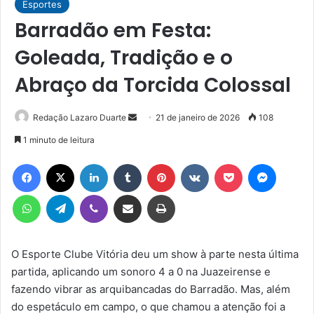
Esportes
Barradão em Festa:
Goleada, Tradição e o
Abraço da Torcida Colossal
Mande
Redação Lazaro Duarte
21 de janeiro de 2026
108
um
1 minuto de leitura
e-
Facebook
X
Linkedin
Tumblr
Pinterest
VK
Pocket
Messen
mail
WhatsApp
Telegram
Viber
Compartilhar via e-mail
Imprimir
O Esporte Clube Vitória deu um show à parte nesta última
partida, aplicando um sonoro 4 a 0 na Juazeirense e
fazendo vibrar as arquibancadas do Barradão. Mas, além
do espetáculo em campo, o que chamou a atenção foi a