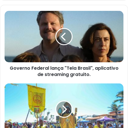
Governo
Federal
lança
"Tela
Brasil",
aplicativo
de
streaming
gratuito.
Governo Federal lança "Tela Brasil", aplicativo
de streaming gratuito.
Brilho
e
Fé:
Cortejo
do
Abaeté
Encanta
na