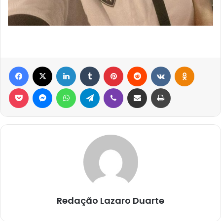
Facebook
X
Linkedin
Tumblr
Pinterest
Reddit
VK
OK
Pocket
Messenger
WhatsApp
Telegram
Viber
Compartilhar via e-mail
Imprimir
Redação Lazaro Duarte