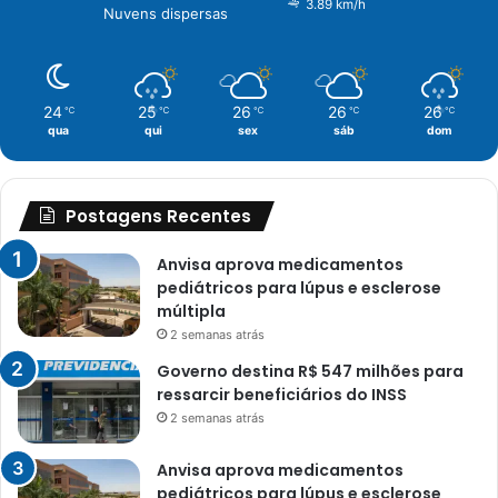
3.89 km/h
Nuvens dispersas
24
25
26
26
26
℃
℃
℃
℃
℃
qua
qui
sex
sáb
dom
Postagens Recentes
Anvisa aprova medicamentos
pediátricos para lúpus e esclerose
múltipla
2 semanas atrás
Governo destina R$ 547 milhões para
ressarcir beneficiários do INSS
2 semanas atrás
Anvisa aprova medicamentos
pediátricos para lúpus e esclerose