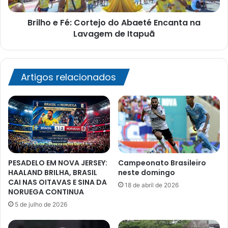
Lavagem
Brilho e Fé: Cortejo do Abaeté Encanta na
de
Itapuã
Lavagem de Itapuã
Artigos relacionados
PESADELO EM NOVA JERSEY:
Campeonato Brasileiro
HAALAND BRILHA, BRASIL
neste domingo
CAI NAS OITAVAS E SINA DA
18 de abril de 2026
NORUEGA CONTINUA
5 de julho de 2026