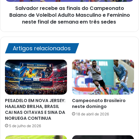
Voleibol
Salvador recebe as finais do Campeonato
Adulto
Masculino
Baiano de Voleibol Adulto Masculino e Feminino
e
neste final de semana em três sedes
Feminino
neste
final
de
Artigos relacionados
semana
em
três
sedes
PESADELO EM NOVA JERSEY:
Campeonato Brasileiro
HAALAND BRILHA, BRASIL
neste domingo
CAI NAS OITAVAS E SINA DA
18 de abril de 2026
NORUEGA CONTINUA
5 de julho de 2026