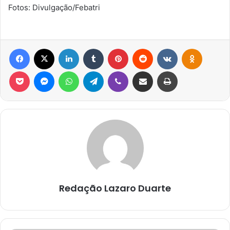
Fotos: Divulgação/Febatri
Facebook
X
Linkedin
Tumblr
Pinterest
Reddit
VK
OK
Pocket
Messenger
WhatsApp
Telegram
Viber
Compartilhar via e-mail
Imprimir
Redação Lazaro Duarte