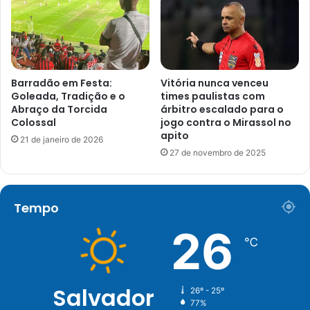
Barradão em Festa:
Vitória nunca venceu
Goleada, Tradição e o
times paulistas com
Abraço da Torcida
árbitro escalado para o
Colossal
jogo contra o Mirassol no
apito
21 de janeiro de 2026
27 de novembro de 2025
Tempo
26
℃
Salvador
26º - 25º
77%