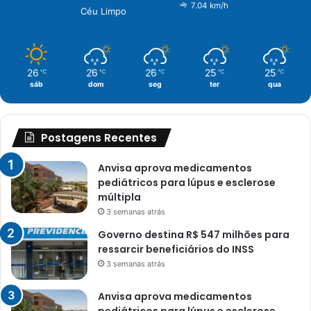
7.04 km/h
Céu Limpo
26
26
26
25
25
℃
℃
℃
℃
℃
sáb
dom
seg
ter
qua
Postagens Recentes
Anvisa aprova medicamentos
pediátricos para lúpus e esclerose
múltipla
3 semanas atrás
Governo destina R$ 547 milhões para
ressarcir beneficiários do INSS
3 semanas atrás
Anvisa aprova medicamentos
pediátricos para lúpus e esclerose