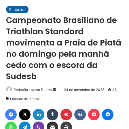
Esportes
Campeonato Brasiliano de
Triathlon Standard
movimenta a Praia de Piatã
no domingo pela manhã
cedo com o escora da
Sudesb
Mande
Redação Lazaro Duarte
24 de novembro de 2023
46
um
1 minuto de leitura
e-
Facebook
X
Linkedin
Tumblr
Pinterest
VK
Pocket
Messen
mail
WhatsApp
Telegram
Viber
Compartilhar via e-mail
Imprimir