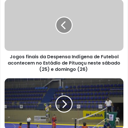
Jogos
finais
da
Despensa
Indígena
de
Futebol
acontecem
no
Jogos finais da Despensa Indígena de Futebol
Estádio
de
acontecem no Estádio de Pituaçu neste sábado
Pituaçu
(25) e domingo (26)
neste
sábado
Salvador
(25)
recebe
e
as
domingo
finais
(26)
do
Campeonato
Baiano
de