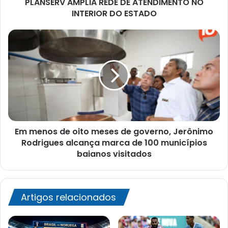
PLANSERV AMPLIA REDE DE ATENDIMENTO NO
INTERIOR DO ESTADO
Em
menos
de
oito
meses
de
governo,
Jerônimo
Rodrigues
Em menos de oito meses de governo, Jerônimo
alcança
marca
Rodrigues alcança marca de 100 municípios
de
baianos visitados
100
municípios
baianos
visitados
Artigos relacionados