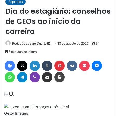
Esportes
Dia do estagiário: conselhos
de CEOs ao início da
carreira
Mande
Redação Lazaro Duarte
18 de agosto de 2023
54
um
6 minutos de leitura
e-
Facebook
X
Linkedin
Tumblr
Pinterest
VK
Pocket
Messen
mail
WhatsApp
Telegram
Viber
Compartilhar via e-mail
Imprimir
[ad_1]
Getty Images