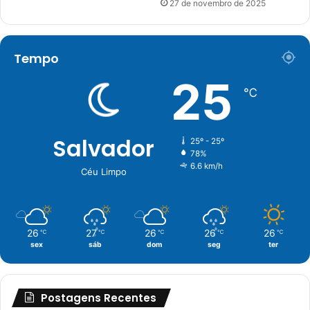
27 de novembro de 2025
Tempo
25
℃
Salvador
25º - 25º
78%
6.6 km/h
Céu Limpo
26
27
26
26
26
℃
℃
℃
℃
℃
sex
sáb
dom
seg
ter
Postagens Recentes