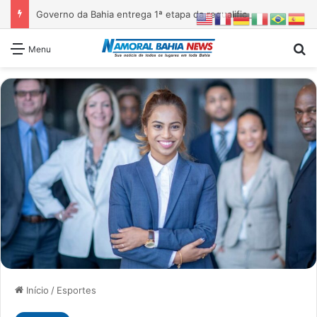
Governo da Bahia entrega 1ª etapa da requalificação do Parque Metropolitano de Pituaçu
Pr
Menu
Início
/
Esportes