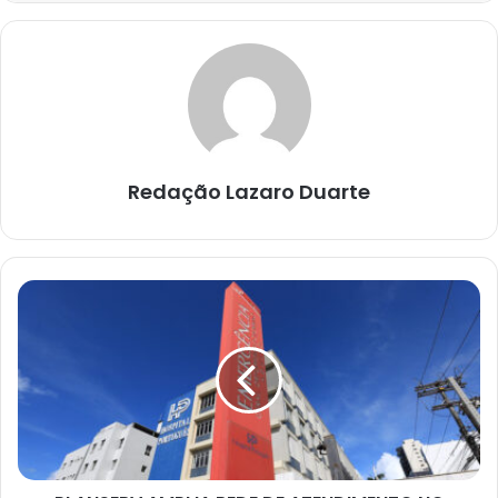
Redação Lazaro Duarte
PLANSERV
AMPLIA
REDE
DE
ATENDIMENTO
NO
INTERIOR
DO
ESTADO