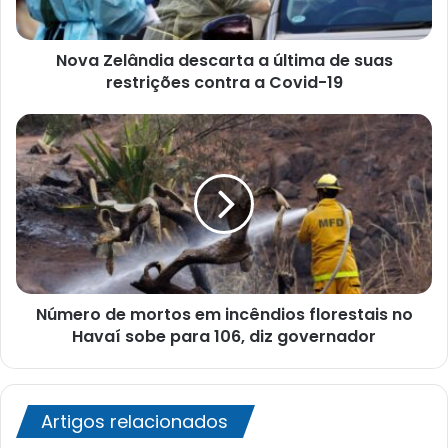
restrições
contra
Nova Zelândia descarta a última de suas
a
Covid-
restrições contra a Covid-19
19
Número
de
mortos
em
incêndios
florestais
no
Havaí
sobe
Número de mortos em incêndios florestais no
para
106,
Havaí sobe para 106, diz governador
diz
governador
Artigos relacionados