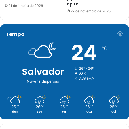
apito
21 de janeiro de 2026
27 de novembro de 2025
Tempo
24
℃
Salvador
26º - 24º
83%
3.36 km/h
Nuvens dispersas
26
26
25
26
25
℃
℃
℃
℃
℃
dom
seg
ter
qua
qui