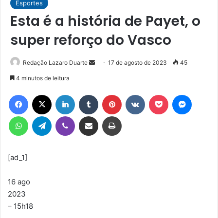
Esportes
Esta é a história de Payet, o
super reforço do Vasco
Mande
Redação Lazaro Duarte
17 de agosto de 2023
45
um
4 minutos de leitura
e-
Facebook
X
Linkedin
Tumblr
Pinterest
VK
Pocket
Messen
mail
WhatsApp
Telegram
Viber
Compartilhar via e-mail
Imprimir
[ad_1]
16 ago
2023
– 15h18