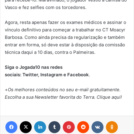
Vasco e fez selfies com os torcedores.
Agora, resta apenas fazer os exames médicos e assinar o
vínculo definitivo para começar a trabalhar no CT Moacyr
Barbosa. Como ainda precisa da regularização e também
entrar em forma, só deve estar à disposição da comissão
técnica daqui a 10 dias, contra o Palmeiras.
Siga o Jogada10 nas redes
sociais: Twitter, Instagram e Facebook
.
+
Os melhores conteúdos no seu e-mail gratuitamente.
Escolha a sua Newsletter favorita do Terra. Clique aqui!
Facebook
X
Linkedin
Tumblr
Pinterest
Reddit
VK
OK
Pocket
Messenger
WhatsApp
Telegram
Viber
Compartilhar via e-mail
Imprimir