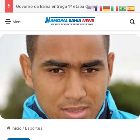
Governo da Bahia entrega 1ª etapa da requalificação do Parque Metropolitano de Pituaçu
Pr
Menu
Início
/
Esportes