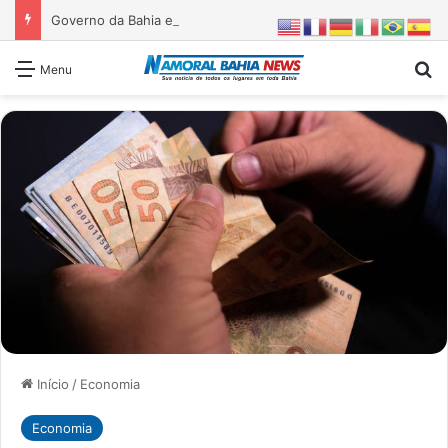
Governo da Bahia entrega 1ª etapa da requalificação do Parque Metropolitano de Pituaçu
Pr
Menu
Início
/
Economia
Economia