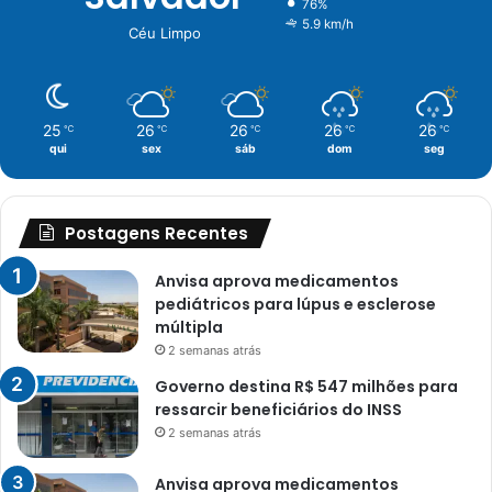
76%
5.9 km/h
Céu Limpo
25
26
26
26
26
℃
℃
℃
℃
℃
qui
sex
sáb
dom
seg
Postagens Recentes
Anvisa aprova medicamentos
pediátricos para lúpus e esclerose
múltipla
2 semanas atrás
Governo destina R$ 547 milhões para
ressarcir beneficiários do INSS
2 semanas atrás
Anvisa aprova medicamentos