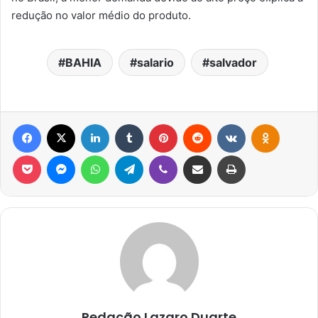
redução no valor médio do produto.
BAHIA
salario
salvador
Facebook
X
Linkedin
Tumblr
Pinterest
Reddit
VK
OK
Pocket
Messenger
WhatsApp
Telegram
Viber
Compartilhar via e-mail
Imprimir
Redação Lazaro Duarte