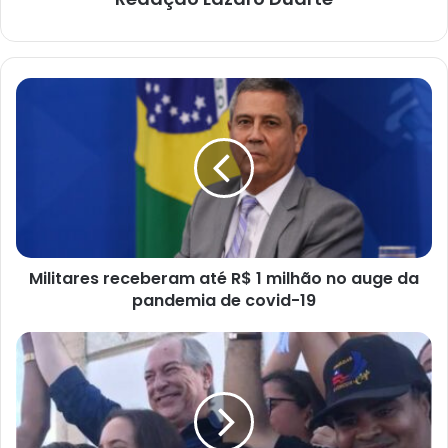
Militares
receberam
até
R$
1
milhão
no
auge
da
Militares receberam até R$ 1 milhão no auge da
pandemia
de
pandemia de covid-19
covid-
19
Candidato
da
cultura
afirma
Oswaldo_Cajá
!