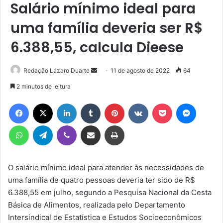
Salário mínimo ideal para
uma família deveria ser R$
6.388,55, calcula Dieese
Mande
Redação Lazaro Duarte
11 de agosto de 2022
64
um
2 minutos de leitura
e-
Facebook
X
Linkedin
Tumblr
Pinterest
VK
Pocket
Messen
mail
WhatsApp
Telegram
Viber
Compartilhar via e-mail
Imprimir
O salário mínimo ideal para atender às necessidades de
uma família de quatro pessoas deveria ter sido de R$
6.388,55 em julho, segundo a Pesquisa Nacional da Cesta
Básica de Alimentos, realizada pelo Departamento
Intersindical de Estatística e Estudos Socioeconômicos