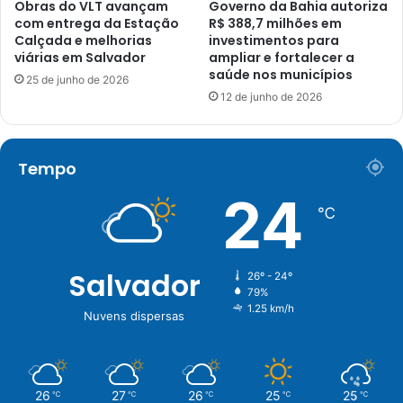
Obras do VLT avançam
Governo da Bahia autoriza
com entrega da Estação
R$ 388,7 milhões em
Calçada e melhorias
investimentos para
viárias em Salvador
ampliar e fortalecer a
saúde nos municípios
25 de junho de 2026
12 de junho de 2026
Tempo
24
℃
Salvador
26º - 24º
79%
1.25 km/h
Nuvens dispersas
26
27
26
25
25
℃
℃
℃
℃
℃