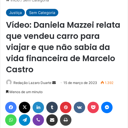
Justiça
Sem Categoria
Vídeo: Daniela Mazzei relata
que vendeu carro para
viajar e que não sabia da
vida financeira de Marcelo
Castro
Mande
Redação Lazaro Duarte
15 de março de 2023
1.392
um
Menos de um minuto
e-
Facebook
X
Linkedin
Tumblr
Pinterest
VK
Pocket
Messen
mail
WhatsApp
Telegram
Viber
Compartilhar via e-mail
Imprimir