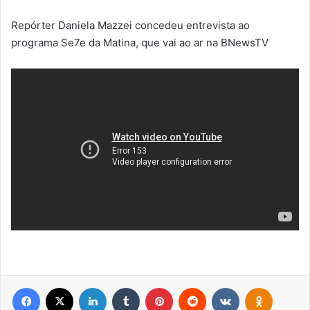
Repórter Daniela Mazzei concedeu entrevista ao
programa Se7e da Matina, que vai ao ar na BNewsTV
Facebook
X
Linkedin
Tumblr
Pinterest
Reddit
VK
OK