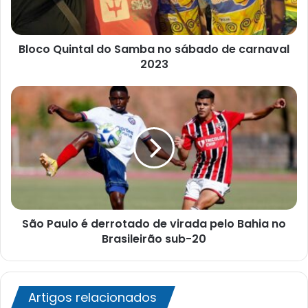
de
carnaval
2023
Bloco Quintal do Samba no sábado de carnaval
2023
São
Paulo
é
derrotado
de
virada
pelo
Bahia
no
São Paulo é derrotado de virada pelo Bahia no
Brasileirão
sub-
Brasileirão sub-20
20
Artigos relacionados