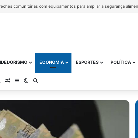
NDEDORISMO
ECONOMIA
ESPORTES
POLÍTICA
atsApp
RSS
Artigo Aleatório
Barra Lateral
Switch skin
Procurar por