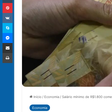
Pinterest
VK
Skype
Messenger
Compartilhar via e-mail
Imprimir
Início
/
Economia
/
Salário mínimo de R$1.800 começa
Economia