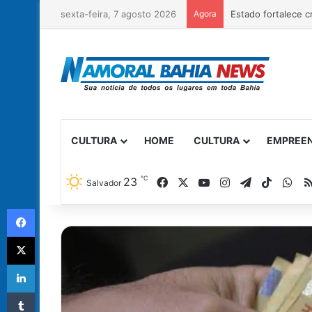
sexta-feira, 7 agosto 2026
Agora
CULTURA
HOME
CULTURA
EMPREE
℃
Facebook
X
YouTube
Instagram
Telegram
TikTok
Wh
23
Salvador
Facebook
X
Linkedin
Tumblr