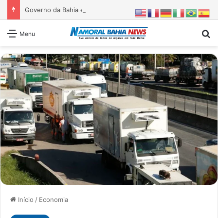
Governo da Bahia entrega 1ª etapa da requalificação do Parque Metropolitano de Pituaçu
Pr
Menu
Início
/
Economia