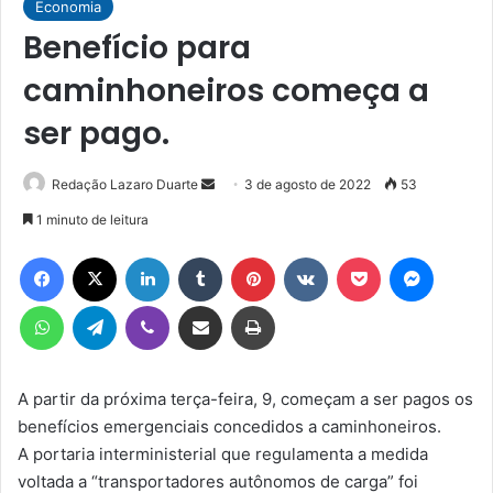
Economia
Benefício para
caminhoneiros começa a
ser pago.
Mande
Redação Lazaro Duarte
3 de agosto de 2022
53
um
1 minuto de leitura
e-
Facebook
X
Linkedin
Tumblr
Pinterest
VK
Pocket
Messen
mail
WhatsApp
Telegram
Viber
Compartilhar via e-mail
Imprimir
A partir da próxima terça-feira, 9, começam a ser pagos os
benefícios emergenciais concedidos a caminhoneiros.
A portaria interministerial que regulamenta a medida
voltada a “transportadores autônomos de carga” foi