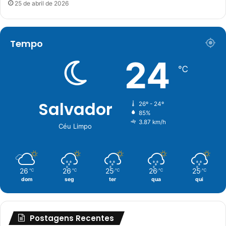
25 de abril de 2026
Tempo
24
℃
Salvador
26º - 24º
85%
3.87 km/h
Céu Limpo
26
26
25
26
25
℃
℃
℃
℃
℃
dom
seg
ter
qua
qui
Postagens Recentes