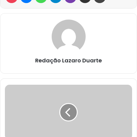
Redação Lazaro Duarte
SALMO
91
E
SALMO
23
PARA
PROTEÇÃO
E