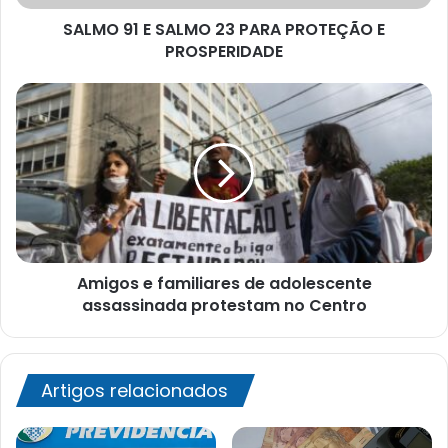
PROSPERIDADE
SALMO 91 E SALMO 23 PARA PROTEÇÃO E
PROSPERIDADE
Amigos
e
familiares
de
adolescente
assassinada
protestam
no
Centro
Amigos e familiares de adolescente
assassinada protestam no Centro
Artigos relacionados