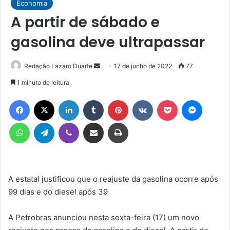
Economia
A partir de sábado e
gasolina deve ultrapassar
Mande
Redação Lazaro Duarte
17 de junho de 2022
77
um
1 minuto de leitura
e-
Facebook
X
Linkedin
Tumblr
Pinterest
VK
Pocket
Messen
mail
WhatsApp
Telegram
Viber
Compartilhar via e-mail
Imprimir
A estatal justificou que o reajuste da gasolina ocorre após
99 dias e do diesel após 39
A Petrobras anunciou nesta sexta-feira (17) um novo