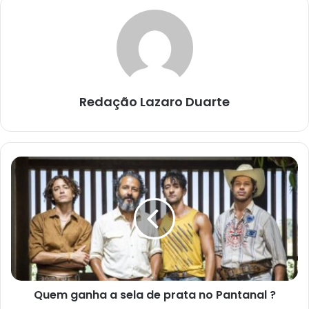
Redação Lazaro Duarte
Quem
ganha
a
sela
de
prata
no
Pantanal
?
Quem ganha a sela de prata no Pantanal ?