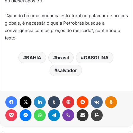
do diesel após 39.
“Quando há uma mudança estrutural no patamar de preços
globais, é necessário que a Petrobras busque a
convergência com os preços do mercado”, continuou o
texto.
BAHIA
brasil
GASOLINA
salvador
Facebook
X
Linkedin
Tumblr
Pinterest
Reddit
VK
OK
Pocket
Messenger
WhatsApp
Telegram
Viber
Compartilhar via e-mail
Imprimir