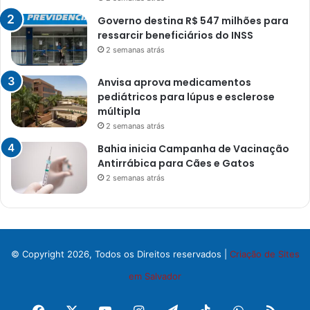
Governo destina R$ 547 milhões para
ressarcir beneficiários do INSS
2 semanas atrás
Anvisa aprova medicamentos
pediátricos para lúpus e esclerose
múltipla
2 semanas atrás
Bahia inicia Campanha de Vacinação
Antirrábica para Cães e Gatos
2 semanas atrás
© Copyright 2026, Todos os Direitos reservados |
Criação de Sites
em Salvador
Facebook
X
YouTube
Instagram
Telegram
TikTok
WhatsApp
RSS