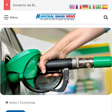
Governo da Bahia entrega 1ª etapa da requalificação do Parque Metropolitano de Pituaçu
Pr
Menu
Início
/
Economia