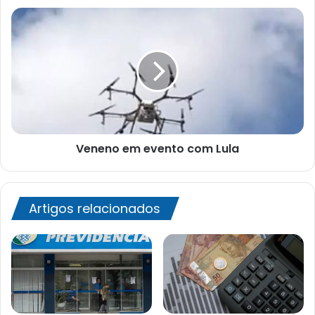
Veneno
em
evento
com
Lula
Veneno em evento com Lula
Artigos relacionados