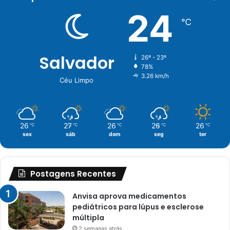
24
℃
Salvador
26º - 23º
78%
3.26 km/h
Céu Limpo
26
27
26
26
26
℃
℃
℃
℃
℃
sex
sáb
dom
seg
ter
Postagens Recentes
Anvisa aprova medicamentos
pediátricos para lúpus e esclerose
múltipla
2 semanas atrás