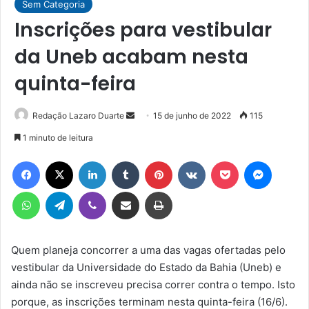
Sem Categoria
Inscrições para vestibular
da Uneb acabam nesta
quinta-feira
Mande
Redação Lazaro Duarte
15 de junho de 2022
115
um
1 minuto de leitura
e-
Facebook
X
Linkedin
Tumblr
Pinterest
VK
Pocket
Messen
mail
WhatsApp
Telegram
Viber
Compartilhar via e-mail
Imprimir
Quem planeja concorrer a uma das vagas ofertadas pelo
vestibular da Universidade do Estado da Bahia (Uneb) e
ainda não se inscreveu precisa correr contra o tempo. Isto
porque, as inscrições terminam nesta quinta-feira (16/6).