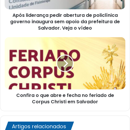
inaugura
sem
Após liderança pedir abertura de policlínica
apoio
da
governo inaugura sem apoio da prefeitura de
prefeitura
Salvador. Veja o vídeo
de
Salvador.
Confira
Veja
o
o
que
vídeo
abre
e
fecha
no
feriado
de
Confira o que abre e fecha no feriado de
Corpus
Christi
Corpus Christi em Salvador
em
Salvador
Artigos relacionados