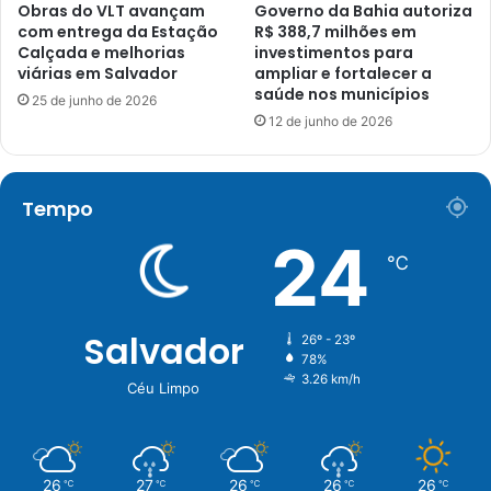
Obras do VLT avançam
Governo da Bahia autoriza
com entrega da Estação
R$ 388,7 milhões em
Calçada e melhorias
investimentos para
viárias em Salvador
ampliar e fortalecer a
saúde nos municípios
25 de junho de 2026
12 de junho de 2026
Tempo
24
℃
Salvador
26º - 23º
78%
3.26 km/h
Céu Limpo
26
27
26
26
26
℃
℃
℃
℃
℃