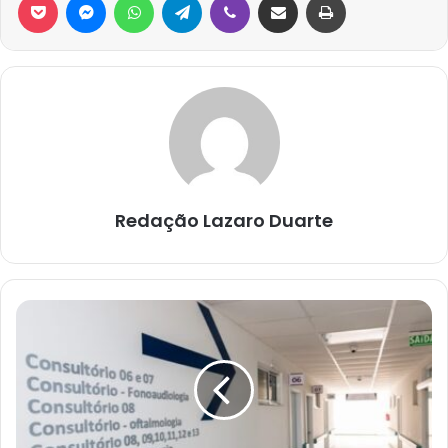
Redação Lazaro Duarte
Após
liderança
pedir
abertura
de
policlínica
governo