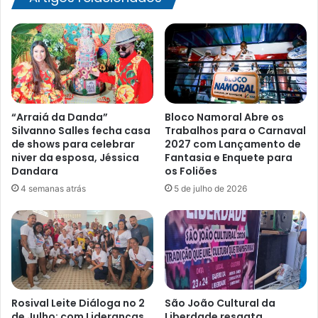
estadual
de
ensino
“Arraiá da Danda”
Bloco Namoral Abre os
Silvanno Salles fecha casa
Trabalhos para o Carnaval
de shows para celebrar
2027 com Lançamento de
niver da esposa, Jéssica
Fantasia e Enquete para
Dandara
os Foliões
4 semanas atrás
5 de julho de 2026
Rosival Leite Diáloga no 2
São João Cultural da
de Julho: com Lideranças
Liberdade resgata