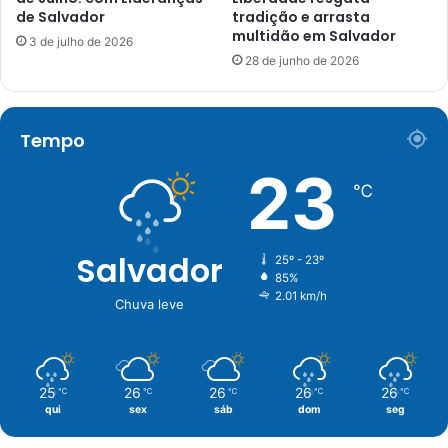
de Salvador
tradição e arrasta
multidão em Salvador
3 de julho de 2026
28 de junho de 2026
Tempo
23
℃
Salvador
25º - 23º
85%
2.01 km/h
Chuva leve
25
26
26
26
26
℃
℃
℃
℃
℃
qui
sex
sáb
dom
seg