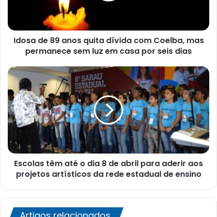
com
Coelba,
mas
Idosa de 89 anos quita dívida com Coelba, mas
permanece
sem
permanece sem luz em casa por seis dias
luz
em
Escolas
casa
têm
por
até
seis
o
dias
dia
8
de
abril
para
Escolas têm até o dia 8 de abril para aderir aos
aderir
aos
projetos artísticos da rede estadual de ensino
projetos
artísticos
da
rede
Artigos relacionados