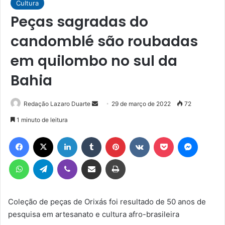
Cultura
Peças sagradas do
candomblé são roubadas
em quilombo no sul da
Bahia
Mande
Redação Lazaro Duarte
29 de março de 2022
72
um
1 minuto de leitura
e-
Facebook
X
Linkedin
Tumblr
Pinterest
VK
Pocket
Messen
mail
WhatsApp
Telegram
Viber
Compartilhar via e-mail
Imprimir
Coleção de peças de Orixás foi resultado de 50 anos de
pesquisa em artesanato e cultura afro-brasileira