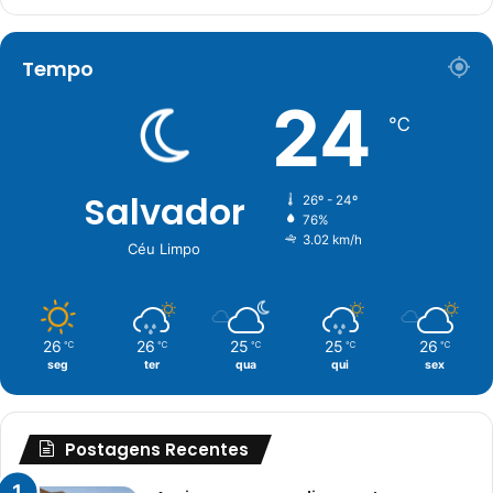
Tempo
24
℃
Salvador
26º - 24º
76%
3.02 km/h
Céu Limpo
26
26
25
25
26
℃
℃
℃
℃
℃
seg
ter
qua
qui
sex
Postagens Recentes