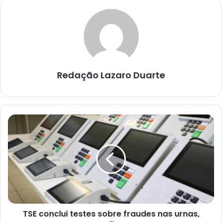
Redação Lazaro Duarte
TSE
conclui
testes
sobre
fraudes
nas
urnas,
confira...
TSE conclui testes sobre fraudes nas urnas,