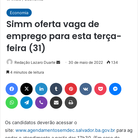
Economia
Simm oferta vaga de
emprego para esta terça-
feira (31)
Mande
Redação Lazaro Duarte
30 de maio de 2022
134
um
4 minutos de leitura
e-
Facebook
X
Linkedin
Tumblr
Pinterest
VK
Pocket
Messen
mail
WhatsApp
Telegram
Viber
Compartilhar via e-mail
Imprimir
Os candidatos deverão acessar o
site:
www.agendamentosemdec.salvador.ba.gov.br
para ag
endar o atendimento a partir das 17h30. (Em caso de