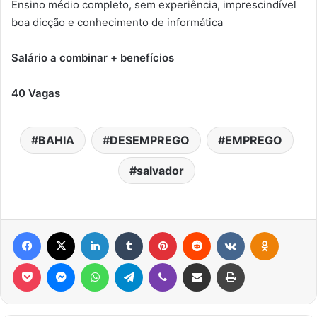
Ensino médio completo, sem experiência, imprescindível
boa dicção e conhecimento de informática
Salário a combinar + benefícios
40 Vagas
BAHIA
DESEMPREGO
EMPREGO
salvador
Facebook
X
Linkedin
Tumblr
Pinterest
Reddit
VK
OK
Pocket
Messenger
WhatsApp
Telegram
Viber
Compartilhar via e-mail
Imprimir