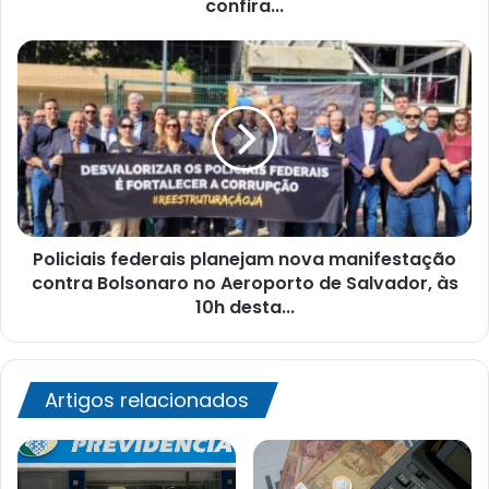
confira...
Policiais
federais
planejam
nova
manifestação
contra
Bolsonaro
no
Aeroporto
Policiais federais planejam nova manifestação
de
Salvador,
contra Bolsonaro no Aeroporto de Salvador, às
às
10h desta...
10h
desta...
Artigos relacionados