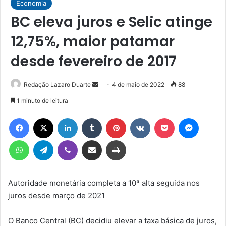
Economia
BC eleva juros e Selic atinge
12,75%, maior patamar
desde fevereiro de 2017
Mande
Redação Lazaro Duarte
4 de maio de 2022
88
um
1 minuto de leitura
e-
Facebook
X
Linkedin
Tumblr
Pinterest
VK
Pocket
Messen
mail
WhatsApp
Telegram
Viber
Compartilhar via e-mail
Imprimir
Autoridade monetária completa a 10ª alta seguida nos
juros desde março de 2021
O Banco Central (BC) decidiu elevar a taxa básica de juros,