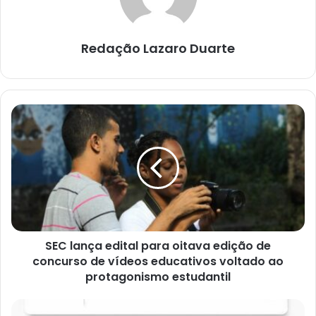
Redação Lazaro Duarte
SEC
lança
edital
para
oitava
edição
de
concurso
de
SEC lança edital para oitava edição de
vídeos
educativos
concurso de vídeos educativos voltado ao
voltado
protagonismo estudantil
ao
protagonismo
Ultragaz