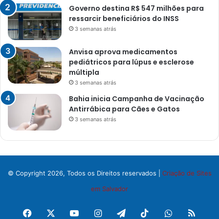
Governo destina R$ 547 milhões para
ressarcir beneficiários do INSS
3 semanas atrás
Anvisa aprova medicamentos
pediátricos para lúpus e esclerose
múltipla
3 semanas atrás
Bahia inicia Campanha de Vacinação
Antirrábica para Cães e Gatos
3 semanas atrás
© Copyright 2026, Todos os Direitos reservados |
Criação de Sites
em Salvador
Facebook
X
YouTube
Instagram
Telegram
TikTok
WhatsApp
RSS