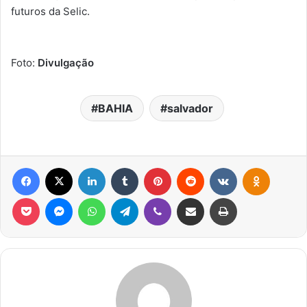
futuros da Selic.
Foto:
Divulgação
BAHIA
salvador
Facebook
X
Linkedin
Tumblr
Pinterest
Reddit
VK
OK
Pocket
Messenger
WhatsApp
Telegram
Viber
Compartilhar via e-mail
Imprimir