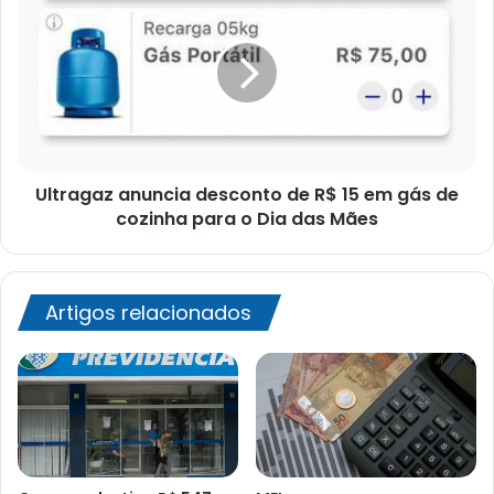
estudantil
anuncia
desconto
de
R$
15
em
gás
de
Ultragaz anuncia desconto de R$ 15 em gás de
cozinha
para
cozinha para o Dia das Mães
o
Dia
das
Mães
Artigos relacionados