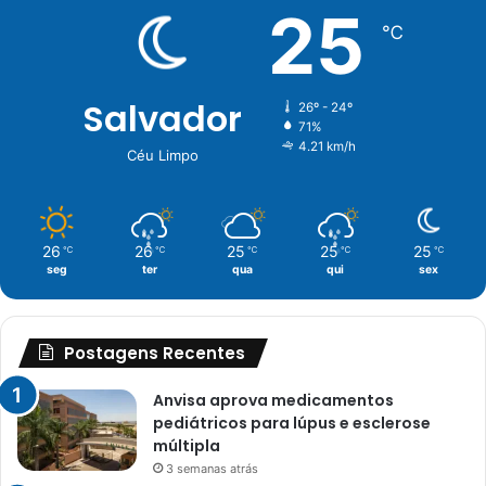
25
℃
Salvador
26º - 24º
71%
4.21 km/h
Céu Limpo
26
26
25
25
25
℃
℃
℃
℃
℃
seg
ter
qua
qui
sex
Postagens Recentes
Anvisa aprova medicamentos
pediátricos para lúpus e esclerose
múltipla
3 semanas atrás